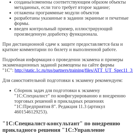
созданы/изменены соответствующим образом объекты
метаданных, если того требует второе задание;
отлажены программные модули объектов
разработаны указанные в задании экранные и печатные
формы.
введен контрольный пример, иллюстрирующий
произведенную доработку функционала.
При дистанционной сдаче к защите предоставляется база и
краткие комментарии по билету и выполненной работе.
Подробная информация о проведении экзамена и примеры
экзаменационных заданий размещены на сайте фирмы
"1С":
http://static.1c.ru/rus/partners/training/files/ATT_UT_Spec11
Для самостоятельной подготовки к экзамену рекомендуем:
Сборник задач для подготовки к экзамену
"1С:Специалист" по конфигурированию и внедрению
торговых решений в прикладных решениях
"1С:Предприятия 8". Редакция 11.3 (артикул
4601546129253).
"1С:Специалист-консультант" по внедрению
прикладного решения "1С:Управление