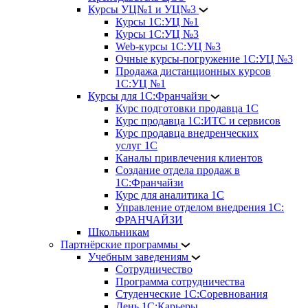
Курсы УЦ№1 и УЦ№3
Курсы 1С:УЦ №1
Курсы 1С:УЦ №3
Web-курсы 1С:УЦ №3
Очные курсы-погружение 1С:УЦ №3
Продажа дистанционных курсов
1С:УЦ №1
Курсы для 1С:Франчайзи
Курс подготовки продавца 1С
Курс продавца 1С:ИТС и сервисов
Курс продавца внедренческих
услуг 1С
Каналы привлечения клиентов
Создание отдела продаж в
1С:Франчайзи
Курс для аналитика 1С
Управление отделом внедрения 1С:
ФРАНЧАЙЗИ
Школьникам
Партнёрские программы
Учебным заведениям
Сотрудничество
Программа сотрудничества
Студенческие 1С:Соревнования
День 1С:Карьеры