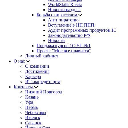
WorldSkills Russia
Новости раздела
Борьба с пиратством
Антипиратство
Вступление в НП ППП
Аудит программных продуктов 1С
Законодательство РФ
Новости
Продажа курсов 1С:УЦ №1
Проект "Мне все нравится"
Личный кабинет
О нас
О компании
Достижения
Карьера
ИТ-аккредитация
Контакты
Нижний Новгород
Казань
Уфа
Пермь
Чебоксары
Ижевск
Саранск
Йошкар-Ола