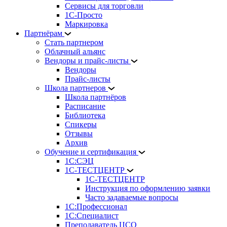
Сервисы для торговли
1С-Просто
Маркировка
Партнёрам
Стать партнером
Облачный альянс
Вендоры и прайс-листы
Вендоры
Прайс-листы
Школа партнеров
Школа партнёров
Расписание
Библиотека
Спикеры
Отзывы
Архив
Обучение и сертификация
1С:СЭЦ
1С-ТЕСТЦЕНТР
1С-ТЕСТЦЕНТР
Инструкция по оформлению заявки
Часто задаваемые вопросы
1С:Профессионал
1С:Специалист
Преподаватель ЦСО