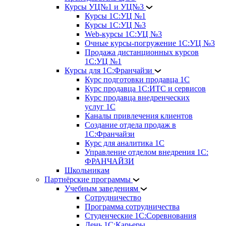
Курсы УЦ№1 и УЦ№3
Курсы 1С:УЦ №1
Курсы 1С:УЦ №3
Web-курсы 1С:УЦ №3
Очные курсы-погружение 1С:УЦ №3
Продажа дистанционных курсов
1С:УЦ №1
Курсы для 1С:Франчайзи
Курс подготовки продавца 1С
Курс продавца 1С:ИТС и сервисов
Курс продавца внедренческих
услуг 1С
Каналы привлечения клиентов
Создание отдела продаж в
1С:Франчайзи
Курс для аналитика 1С
Управление отделом внедрения 1С:
ФРАНЧАЙЗИ
Школьникам
Партнёрские программы
Учебным заведениям
Сотрудничество
Программа сотрудничества
Студенческие 1С:Соревнования
День 1С:Карьеры