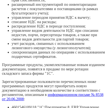
прав собственности;
расширенный инструментарий по инвентаризации
расчетов с покупателями и поставщиками (в рамках
бухгалтерского учета);
управление периодом принятия НДС к вычету;
списание НДС на расходы;
распределение НДС в периоде поступления;
управление видом деятельности НДС при списании
недостач, порчи, пересортицы товаров, а также при
смене видов деятельности для партий товаров;
учет расходов, связанных с использованием
лизингового имущества (у лизингополучателя);
синхронизация данных по операциям с использованием
подарочных сертификатов.
Программные продукты, укомплектованные новым изданием
документации, появятся в продаже по мере ротации
складского запаса фирмы "1С".
Зарегистрированные пользователи перечисленных ниже
программных продуктов могут приобретать новую
документацию в необходимом количестве в соответствии с
регламентом, описанным в
информационном письме № 8538
от 20.06.2008
:
4601546109118 "1С:Предприятие 8. ERP Управление