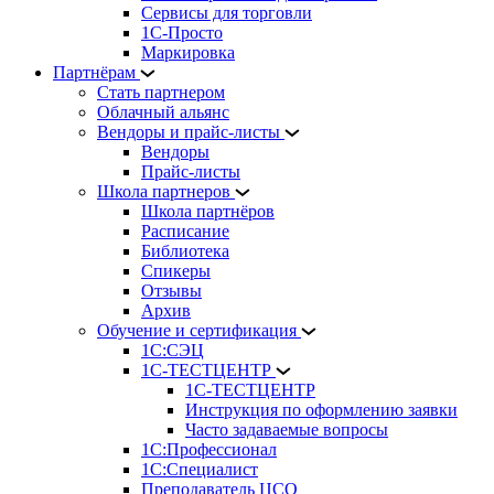
Сервисы для торговли
1С-Просто
Маркировка
Партнёрам
Стать партнером
Облачный альянс
Вендоры и прайс-листы
Вендоры
Прайс-листы
Школа партнеров
Школа партнёров
Расписание
Библиотека
Спикеры
Отзывы
Архив
Обучение и сертификация
1С:СЭЦ
1С-ТЕСТЦЕНТР
1С-ТЕСТЦЕНТР
Инструкция по оформлению заявки
Часто задаваемые вопросы
1С:Профессионал
1С:Специалист
Преподаватель ЦСО