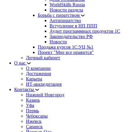
WorldSkills Russia
Новости раздела
Борьба с пиратством
Антипиратство
Вступление в НП ППП
Аудит программных продуктов 1С
Законодательство РФ
Новости
Продажа курсов 1С:УЦ №1
Проект "Мне все нравится"
Личный кабинет
О нас
О компании
Достижения
Карьера
ИТ-аккредитация
Контакты
Нижний Новгород
Казань
Уфа
Пермь
Чебоксары
Ижевск
Саранск
Йошкар-Ола