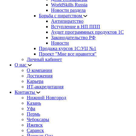
WorldSkills Russia
Новости раздела
Борьба с пиратством
Антипиратство
Вступление в НП ППП
Аудит программных продуктов 1С
Законодательство РФ
Новости
Продажа курсов 1С:УЦ №1
Проект "Мне все нравится"
Личный кабинет
О нас
О компании
Достижения
Карьера
ИТ-аккредитация
Контакты
Нижний Новгород
Казань
Уфа
Пермь
Чебоксары
Ижевск
Саранск
Йошкар-Ола