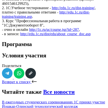
4601546129925),
2. 1С:Учебное тестирование -
http://edu.1c.ru/dist-training/
,
платно с правильными ответами -
http://edu.1c.ru/dist-
training/training.asp
.
3. Курс "Профессиональная работа в программе
"1С:Документооборот 8",
- очно и онлайн
http://1c.ru/uc/course.jsp?id=287
,
- в записи:
http://edu.1c.ru/dist/edu/about_course_doc.asp
Программа
Условия участия
Поделиться
Возврат к списку
Читайте также
Все новости
В ежегодных студенческих соревнованиях 1С принял участие
Йошкар-Олинский технологический колледж