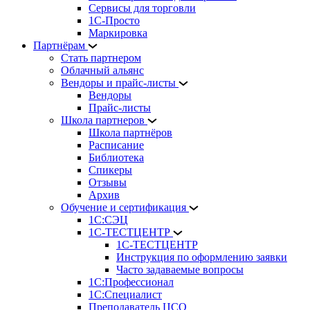
Сервисы для торговли
1С-Просто
Маркировка
Партнёрам
Стать партнером
Облачный альянс
Вендоры и прайс-листы
Вендоры
Прайс-листы
Школа партнеров
Школа партнёров
Расписание
Библиотека
Спикеры
Отзывы
Архив
Обучение и сертификация
1С:СЭЦ
1С-ТЕСТЦЕНТР
1С-ТЕСТЦЕНТР
Инструкция по оформлению заявки
Часто задаваемые вопросы
1С:Профессионал
1С:Специалист
Преподаватель ЦСО