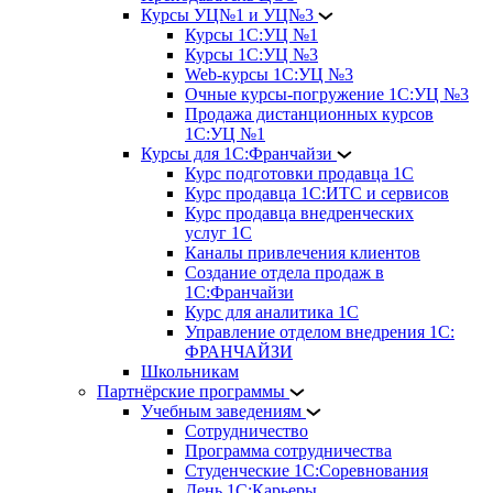
Курсы УЦ№1 и УЦ№3
Курсы 1С:УЦ №1
Курсы 1С:УЦ №3
Web-курсы 1С:УЦ №3
Очные курсы-погружение 1С:УЦ №3
Продажа дистанционных курсов
1С:УЦ №1
Курсы для 1С:Франчайзи
Курс подготовки продавца 1С
Курс продавца 1С:ИТС и сервисов
Курс продавца внедренческих
услуг 1С
Каналы привлечения клиентов
Создание отдела продаж в
1С:Франчайзи
Курс для аналитика 1С
Управление отделом внедрения 1С:
ФРАНЧАЙЗИ
Школьникам
Партнёрские программы
Учебным заведениям
Сотрудничество
Программа сотрудничества
Студенческие 1С:Соревнования
День 1С:Карьеры