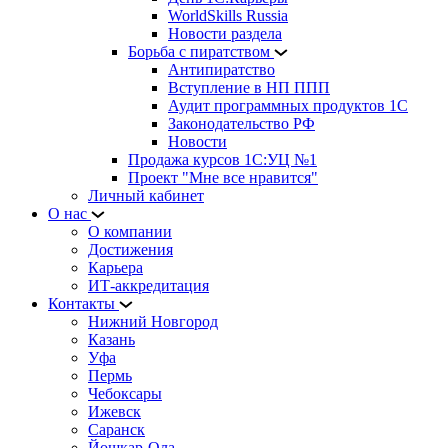
WorldSkills Russia
Новости раздела
Борьба с пиратством
Антипиратство
Вступление в НП ППП
Аудит программных продуктов 1С
Законодательство РФ
Новости
Продажа курсов 1С:УЦ №1
Проект "Мне все нравится"
Личный кабинет
О нас
О компании
Достижения
Карьера
ИТ-аккредитация
Контакты
Нижний Новгород
Казань
Уфа
Пермь
Чебоксары
Ижевск
Саранск
Йошкар-Ола