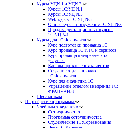
Курсы УЦ№1 и УЦ№3
Курсы 1С:УЦ №1
Курсы 1С:УЦ №3
Web-курсы 1С:УЦ №3
Очные курсы-погружение 1С:УЦ №3
Продажа дистанционных курсов
1С:УЦ №1
Курсы для 1С:Франчайзи
Курс подготовки продавца 1С
Курс продавца 1С:ИТС и сервисов
Курс продавца внедренческих
услуг 1С
Каналы привлечения клиентов
Создание отдела продаж в
1С:Франчайзи
Курс для аналитика 1С
Управление отделом внедрения 1С:
ФРАНЧАЙЗИ
Школьникам
Партнёрские программы
Учебным заведениям
Сотрудничество
Программа сотрудничества
Студенческие 1С:Соревнования
День 1С:Карьеры