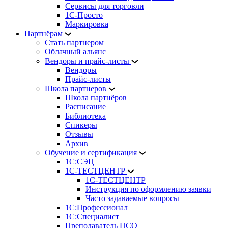
Сервисы для торговли
1С-Просто
Маркировка
Партнёрам
Стать партнером
Облачный альянс
Вендоры и прайс-листы
Вендоры
Прайс-листы
Школа партнеров
Школа партнёров
Расписание
Библиотека
Спикеры
Отзывы
Архив
Обучение и сертификация
1С:СЭЦ
1С-ТЕСТЦЕНТР
1С-ТЕСТЦЕНТР
Инструкция по оформлению заявки
Часто задаваемые вопросы
1С:Профессионал
1С:Специалист
Преподаватель ЦСО