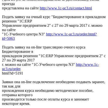
проезда
представлена на сайте
http://www.1c-uc3.ru/contact.html
Подать заявку на очный курс "Бюджетирование в прикладном
решении "1С:ERP
Управление предприятием 2" с 27 по 29 марта 2017 г. можно
на сайте
"1С-Учебного центра N3"
http://www.1c-uc3.ru/order.html?
id=5063
Подать заявку на on-line трансляцию очного курса
Бюджетирование в
прикладном решении "1С:ERP Управление предприятием 2" с
27 по 29 марта 2017
г. можно на сайте "1С-Учебного центра N3"
http://www.1c-
uc3.ru/order
.
html?id=5191
Заявки она on-line подключение необходимо подавать заранее,
так как для
прохождения курса необходимо методическое пособие,
отправка которого
производится только после оплаты курса и занимает
некоторое время.