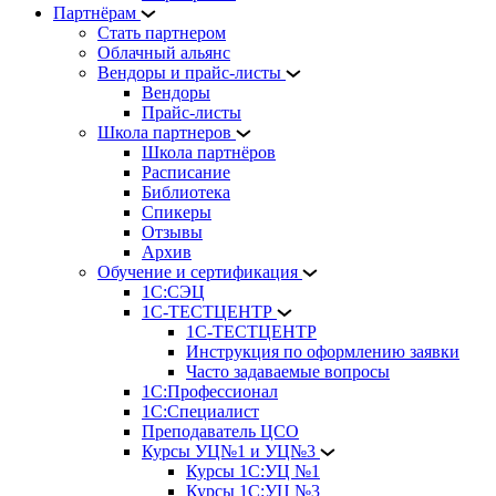
Партнёрам
Стать партнером
Облачный альянс
Вендоры и прайс-листы
Вендоры
Прайс-листы
Школа партнеров
Школа партнёров
Расписание
Библиотека
Спикеры
Отзывы
Архив
Обучение и сертификация
1С:СЭЦ
1С-ТЕСТЦЕНТР
1С-ТЕСТЦЕНТР
Инструкция по оформлению заявки
Часто задаваемые вопросы
1С:Профессионал
1С:Специалист
Преподаватель ЦСО
Курсы УЦ№1 и УЦ№3
Курсы 1С:УЦ №1
Курсы 1С:УЦ №3