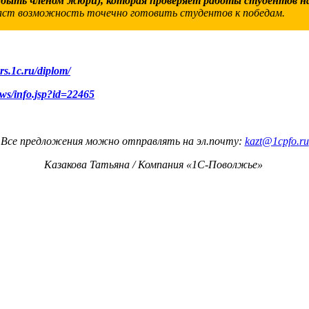
(быть членом жюри), которая проверяет работы студентов н
даст возможность точечно готовить студентов к победам.
rs.1c.ru/diplom/
ews/info.jsp?id=22465
Все предложения можно отправлять на эл.почту:
kazt@1cpfo.
ru
Казакова Татьяна / Компания «1С-Поволжье»