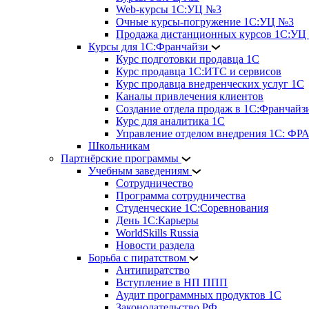
Web-курсы 1С:УЦ №3
Очные курсы-погружение 1С:УЦ №3
Продажа дистанционных курсов 1С:УЦ
Курсы для 1С:Франчайзи
Курс подготовки продавца 1С
Курс продавца 1С:ИТС и сервисов
Курс продавца внедренческих услуг 1С
Каналы привлечения клиентов
Создание отдела продаж в 1С:Франчайз
Курс для аналитика 1С
Управление отделом внедрения 1С: 
Школьникам
Партнёрские программы
Учебным заведениям
Сотрудничество
Программа сотрудничества
Студенческие 1С:Соревнования
День 1С:Карьеры
WorldSkills Russia
Новости раздела
Борьба с пиратством
Антипиратство
Вступление в НП ППП
Аудит программных продуктов 1С
Законодательство РФ