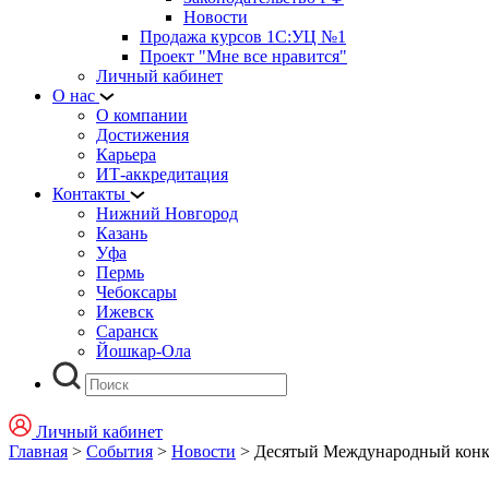
Новости
Продажа курсов 1С:УЦ №1
Проект "Мне все нравится"
Личный кабинет
О нас
О компании
Достижения
Карьера
ИТ-аккредитация
Контакты
Нижний Новгород
Казань
Уфа
Пермь
Чебоксары
Ижевск
Саранск
Йошкар-Ола
Личный кабинет
Главная
>
События
>
Новости
>
Десятый Международный конку