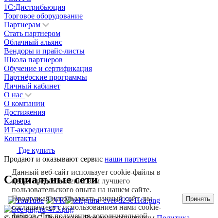
1С:Дистрибьюция
Торговое оборудование
Партнерам
Стать партнером
Облачный альянс
Вендоры и прайс-листы
Школа партнеров
Обучение и сертификация
Партнёрские программы
Личный кабинет
О нас
О компании
Достижения
Карьера
ИТ-аккредитация
Контакты
Где купить
Продают и оказывают сервис
наши партнеры
Данный веб-сайт использует cookie-файлы в
Социальные сети
целях предоставления вам лучшего
пользовательского опыта на нашем сайте.
Продолжая использовать данный сайт, вы
Принять
соглашаетесь с использованием нами cookie-
файлов. Для получения дополнительной
© 2026 «1С‑Поволжье» Все права защищены
Политика