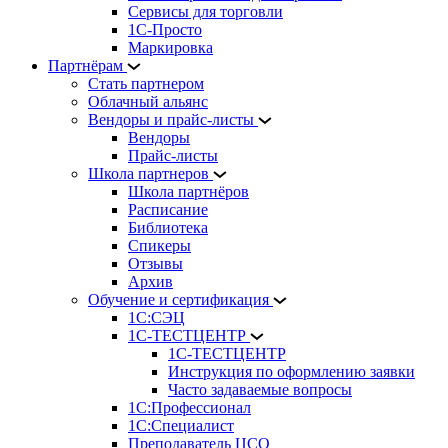
Сервисы для торговли
1С-Просто
Маркировка
Партнёрам
Стать партнером
Облачный альянс
Вендоры и прайс-листы
Вендоры
Прайс-листы
Школа партнеров
Школа партнёров
Расписание
Библиотека
Спикеры
Отзывы
Архив
Обучение и сертификация
1С:СЭЦ
1С-ТЕСТЦЕНТР
1С-ТЕСТЦЕНТР
Инструкция по оформлению заявки
Часто задаваемые вопросы
1С:Профессионал
1С:Специалист
Преподаватель ЦСО