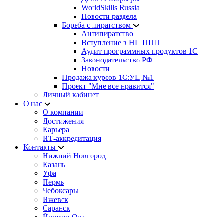
WorldSkills Russia
Новости раздела
Борьба с пиратством
Антипиратство
Вступление в НП ППП
Аудит программных продуктов 1С
Законодательство РФ
Новости
Продажа курсов 1С:УЦ №1
Проект "Мне все нравится"
Личный кабинет
О нас
О компании
Достижения
Карьера
ИТ-аккредитация
Контакты
Нижний Новгород
Казань
Уфа
Пермь
Чебоксары
Ижевск
Саранск
Йошкар-Ола