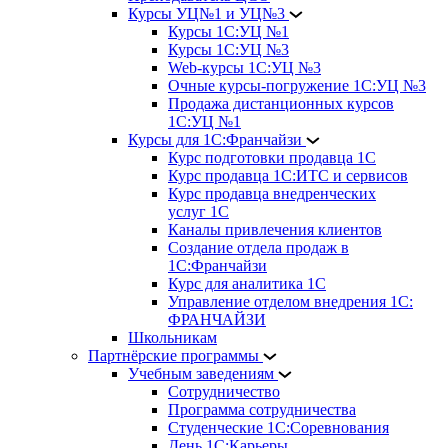
Курсы УЦ№1 и УЦ№3
Курсы 1С:УЦ №1
Курсы 1С:УЦ №3
Web-курсы 1С:УЦ №3
Очные курсы-погружение 1С:УЦ №3
Продажа дистанционных курсов
1С:УЦ №1
Курсы для 1С:Франчайзи
Курс подготовки продавца 1С
Курс продавца 1С:ИТС и сервисов
Курс продавца внедренческих
услуг 1С
Каналы привлечения клиентов
Создание отдела продаж в
1С:Франчайзи
Курс для аналитика 1С
Управление отделом внедрения 1С:
ФРАНЧАЙЗИ
Школьникам
Партнёрские программы
Учебным заведениям
Сотрудничество
Программа сотрудничества
Студенческие 1С:Соревнования
День 1С:Карьеры