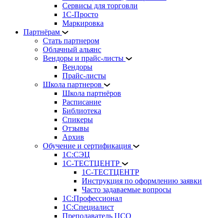
Сервисы для торговли
1С-Просто
Маркировка
Партнёрам
Стать партнером
Облачный альянс
Вендоры и прайс-листы
Вендоры
Прайс-листы
Школа партнеров
Школа партнёров
Расписание
Библиотека
Спикеры
Отзывы
Архив
Обучение и сертификация
1С:СЭЦ
1С-ТЕСТЦЕНТР
1С-ТЕСТЦЕНТР
Инструкция по оформлению заявки
Часто задаваемые вопросы
1С:Профессионал
1С:Специалист
Преподаватель ЦСО