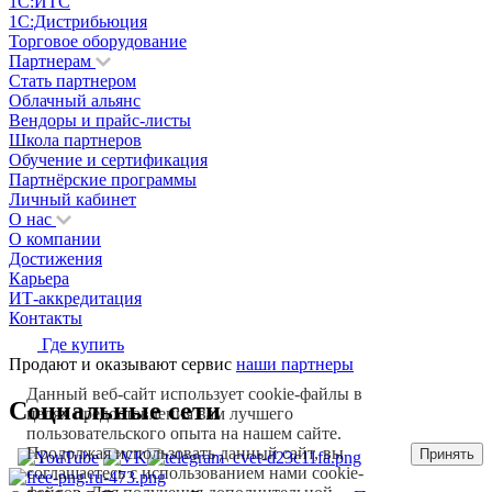
1С:ИТС
1С:Дистрибьюция
Торговое оборудование
Партнерам
Стать партнером
Облачный альянс
Вендоры и прайс-листы
Школа партнеров
Обучение и сертификация
Партнёрские программы
Личный кабинет
О нас
О компании
Достижения
Карьера
ИТ-аккредитация
Контакты
Где купить
Продают и оказывают сервис
наши партнеры
Данный веб-сайт использует cookie-файлы в
Социальные сети
целях предоставления вам лучшего
пользовательского опыта на нашем сайте.
Продолжая использовать данный сайт, вы
Принять
соглашаетесь с использованием нами cookie-