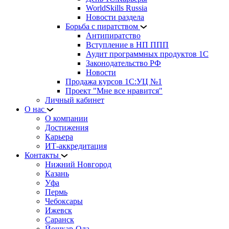
WorldSkills Russia
Новости раздела
Борьба с пиратством
Антипиратство
Вступление в НП ППП
Аудит программных продуктов 1С
Законодательство РФ
Новости
Продажа курсов 1С:УЦ №1
Проект "Мне все нравится"
Личный кабинет
О нас
О компании
Достижения
Карьера
ИТ-аккредитация
Контакты
Нижний Новгород
Казань
Уфа
Пермь
Чебоксары
Ижевск
Саранск
Йошкар-Ола