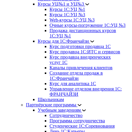
Курсы УЦ№1 и УЦ№3
Курсы 1С:УЦ №1
Курсы 1С:УЦ №3
Web-курсы 1С:УЦ №3
Очные курсы-погружение 1С:УЦ №3
Продажа дистанционных курсов
1С:УЦ №1
Курсы для 1С:Франчайзи
Курс подготовки продавца 1С
Курс продавца 1С:ИТС и сервисов
Курс продавца внедренческих
услуг 1С
Каналы привлечения клиентов
Создание отдела продаж в
1С:Франчайзи
Курс для аналитика 1С
Управление отделом внедрения 1С:
ФРАНЧАЙЗИ
Школьникам
Партнёрские программы
Учебным заведениям
Сотрудничество
Программа сотрудничества
Студенческие 1С:Соревнования
День 1С:Карьеры