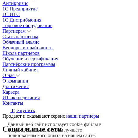
Антикризис
1С:Предприятие
1С:ИТС
1С:Дистрибьюция
Торговое оборудование
Партнерам
Стать партнером
Облачный альянс
Вендоры и прайс-листы
Школа партнеров
Обучение и сертификация
Партнёрские программы
Личный кабинет
О нас
О компании
Достижения
Карьера
ИТ-аккредитация
Контакты
Где купить
Продают и оказывают сервис
наши партнеры
Данный веб-сайт использует cookie-файлы в
Социальные сети
целях предоставления вам лучшего
пользовательского опыта на нашем сайте.