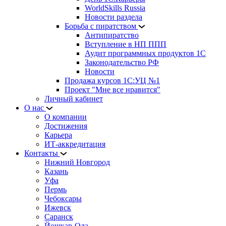
WorldSkills Russia
Новости раздела
Борьба с пиратством
Антипиратство
Вступление в НП ППП
Аудит программных продуктов 1С
Законодательство РФ
Новости
Продажа курсов 1С:УЦ №1
Проект "Мне все нравится"
Личный кабинет
О нас
О компании
Достижения
Карьера
ИТ-аккредитация
Контакты
Нижний Новгород
Казань
Уфа
Пермь
Чебоксары
Ижевск
Саранск
Йошкар-Ола