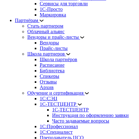
Сервисы для торговли
1С-Просто
Маркировка
Партнёрам
Стать партнером
Облачный альянс
Вендоры и прайс-листы
Вендоры
Прайс-листы
Школа партнеров
Школа партнёров
Расписание
Библиотека
Спикеры
Отзывы
Архив
Обучение и сертификация
1С:СЭЦ
1С-ТЕСТЦЕНТР
1С-ТЕСТЦЕНТР
Инструкция по оформлению заявки
Часто задаваемые вопросы
1С:Профессионал
1С:Специалист
Преподаватель ЦСО