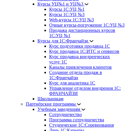
Курсы УЦ№1 и УЦ№3
Курсы 1С:УЦ №1
Курсы 1С:УЦ №3
Web-курсы 1С:УЦ №3
Очные курсы-погружение 1С:УЦ №3
Продажа дистанционных курсов
1С:УЦ №1
Курсы для 1С:Франчайзи
Курс подготовки продавца 1С
Курс продавца 1С:ИТС и сервисов
Курс продавца внедренческих
услуг 1С
Каналы привлечения клиентов
Создание отдела продаж в
1С:Франчайзи
Курс для аналитика 1С
Управление отделом внедрения 1С:
ФРАНЧАЙЗИ
Школьникам
Партнёрские программы
Учебным заведениям
Сотрудничество
Программа сотрудничества
Студенческие 1С:Соревнования
День 1С:Карьеры