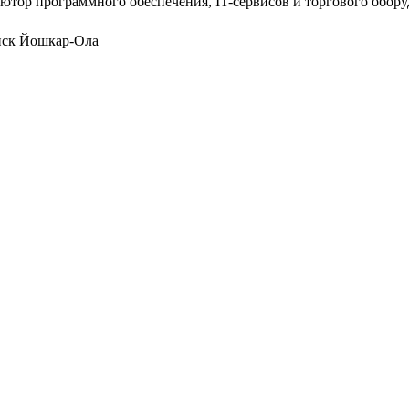
ютор программного обеспечения, IT-сервисов и торгового обор
нск
Йошкар-Ола