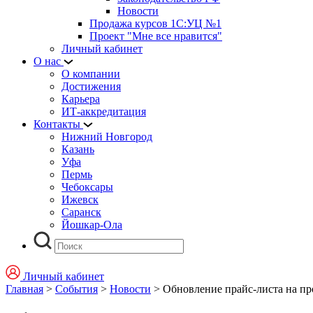
Новости
Продажа курсов 1С:УЦ №1
Проект "Мне все нравится"
Личный кабинет
О нас
О компании
Достижения
Карьера
ИТ-аккредитация
Контакты
Нижний Новгород
Казань
Уфа
Пермь
Чебоксары
Ижевск
Саранск
Йошкар-Ола
Личный кабинет
Главная
>
События
>
Новости
>
Обновление прайс-листа на про