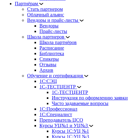
Партнёрам
Стать партнером
Облачный альянс
Вендоры и прайс-листы
Вендоры
Прайс-листы
Школа партнеров
Школа партнёров
Расписание
Библиотека
Спикеры
Отзывы
Архив
Обучение и сертификация
1С:СЭЦ
1С-ТЕСТЦЕНТР
1С-ТЕСТЦЕНТР
Инструкция по оформлению заявки
Часто задаваемые вопросы
1С:Профессионал
1С:Специалист
Преподаватель ЦСО
Курсы УЦ№1 и УЦ№3
Курсы 1С:УЦ №1
Курсы 1С:УЦ №3