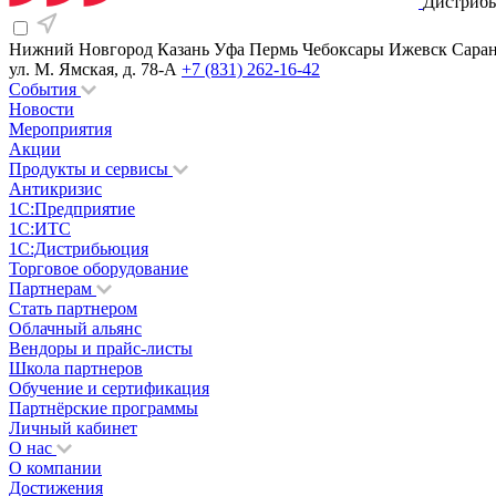
Дистрибь
Нижний Новгород
Казань
Уфа
Пермь
Чебоксары
Ижевск
Сара
ул. М. Ямская, д. 78-А
+7 (831) 262-16-42
События
Новости
Мероприятия
Акции
Продукты и сервисы
Антикризис
1С:Предприятие
1С:ИТС
1С:Дистрибьюция
Торговое оборудование
Партнерам
Стать партнером
Облачный альянс
Вендоры и прайс-листы
Школа партнеров
Обучение и сертификация
Партнёрские программы
Личный кабинет
О нас
О компании
Достижения