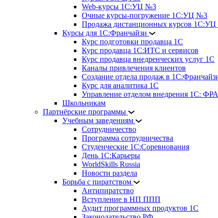
Web-курсы 1С:УЦ №3
Очные курсы-погружение 1С:УЦ №3
Продажа дистанционных курсов 1С:УЦ
Курсы для 1С:Франчайзи
Курс подготовки продавца 1С
Курс продавца 1С:ИТС и сервисов
Курс продавца внедренческих услуг 1С
Каналы привлечения клиентов
Создание отдела продаж в 1С:Франчайз
Курс для аналитика 1С
Управление отделом внедрения 1С: 
Школьникам
Партнёрские программы
Учебным заведениям
Сотрудничество
Программа сотрудничества
Студенческие 1С:Соревнования
День 1С:Карьеры
WorldSkills Russia
Новости раздела
Борьба с пиратством
Антипиратство
Вступление в НП ППП
Аудит программных продуктов 1С
Законодательство РФ