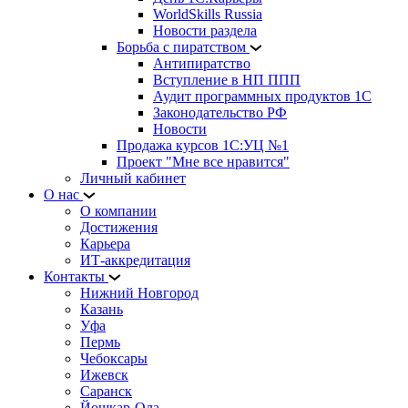
WorldSkills Russia
Новости раздела
Борьба с пиратством
Антипиратство
Вступление в НП ППП
Аудит программных продуктов 1С
Законодательство РФ
Новости
Продажа курсов 1С:УЦ №1
Проект "Мне все нравится"
Личный кабинет
О нас
О компании
Достижения
Карьера
ИТ-аккредитация
Контакты
Нижний Новгород
Казань
Уфа
Пермь
Чебоксары
Ижевск
Саранск
Йошкар-Ола