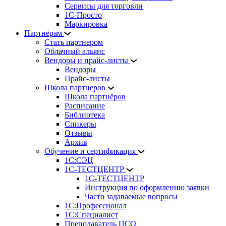
Сервисы для торговли
1С-Просто
Маркировка
Партнёрам
Стать партнером
Облачный альянс
Вендоры и прайс-листы
Вендоры
Прайс-листы
Школа партнеров
Школа партнёров
Расписание
Библиотека
Спикеры
Отзывы
Архив
Обучение и сертификация
1С:СЭЦ
1С-ТЕСТЦЕНТР
1С-ТЕСТЦЕНТР
Инструкция по оформлению заявки
Часто задаваемые вопросы
1С:Профессионал
1С:Специалист
Преподаватель ЦСО