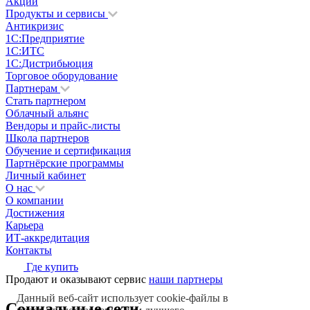
Акции
Продукты и сервисы
Антикризис
1С:Предприятие
1С:ИТС
1С:Дистрибьюция
Торговое оборудование
Партнерам
Стать партнером
Облачный альянс
Вендоры и прайс-листы
Школа партнеров
Обучение и сертификация
Партнёрские программы
Личный кабинет
О нас
О компании
Достижения
Карьера
ИТ-аккредитация
Контакты
Где купить
Продают и оказывают сервис
наши партнеры
Данный веб-сайт использует cookie-файлы в
Социальные сети