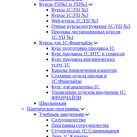
Курсы УЦ№1 и УЦ№3
Курсы 1С:УЦ №1
Курсы 1С:УЦ №3
Web-курсы 1С:УЦ №3
Очные курсы-погружение 1С:УЦ №3
Продажа дистанционных курсов
1С:УЦ №1
Курсы для 1С:Франчайзи
Курс подготовки продавца 1С
Курс продавца 1С:ИТС и сервисов
Курс продавца внедренческих
услуг 1С
Каналы привлечения клиентов
Создание отдела продаж в
1С:Франчайзи
Курс для аналитика 1С
Управление отделом внедрения 1С:
ФРАНЧАЙЗИ
Школьникам
Партнёрские программы
Учебным заведениям
Сотрудничество
Программа сотрудничества
Студенческие 1С:Соревнования
День 1С:Карьеры