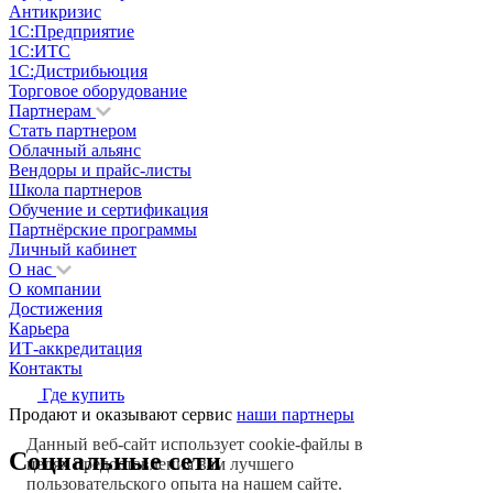
Антикризис
1С:Предприятие
1С:ИТС
1С:Дистрибьюция
Торговое оборудование
Партнерам
Стать партнером
Облачный альянс
Вендоры и прайс-листы
Школа партнеров
Обучение и сертификация
Партнёрские программы
Личный кабинет
О нас
О компании
Достижения
Карьера
ИТ-аккредитация
Контакты
Где купить
Продают и оказывают сервис
наши партнеры
Данный веб-сайт использует cookie-файлы в
Социальные сети
целях предоставления вам лучшего
пользовательского опыта на нашем сайте.