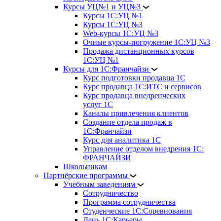
Курсы УЦ№1 и УЦ№3
Курсы 1С:УЦ №1
Курсы 1С:УЦ №3
Web-курсы 1С:УЦ №3
Очные курсы-погружение 1С:УЦ №3
Продажа дистанционных курсов
1С:УЦ №1
Курсы для 1С:Франчайзи
Курс подготовки продавца 1С
Курс продавца 1С:ИТС и сервисов
Курс продавца внедренческих
услуг 1С
Каналы привлечения клиентов
Создание отдела продаж в
1С:Франчайзи
Курс для аналитика 1С
Управление отделом внедрения 1С:
ФРАНЧАЙЗИ
Школьникам
Партнёрские программы
Учебным заведениям
Сотрудничество
Программа сотрудничества
Студенческие 1С:Соревнования
День 1С:Карьеры