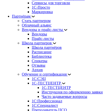
Сервисы для торговли
1С-Просто
Маркировка
Партнёрам
Стать партнером
Облачный альянс
Вендоры и прайс-листы
Вендоры
Прайс-листы
Школа партнеров
Школа партнёров
Расписание
Библиотека
Спикеры
Отзывы
Архив
Обучение и сертификация
1С:СЭЦ
1С-ТЕСТЦЕНТР
1С-ТЕСТЦЕНТР
Инструкция по оформлению заявки
Часто задаваемые вопросы
1С:Профессионал
1С:Специалист
Преподаватель ЦСО