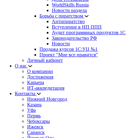
WorldSkills Russia
Новости раздела
Борьба с пиратством
Антипиратство
Вступление в НП ППП
Аудит программных продуктов 1С
Законодательство РФ
Новости
Продажа курсов 1С:УЦ №1
Проект "Мне все нравится"
Личный кабинет
О нас
О компании
Достижения
Карьера
ИТ-аккредитация
Контакты
Нижний Новгород
Казань
Уфа
Пермь
Чебоксары
Ижевск
Саранск
Йошкар-Ола