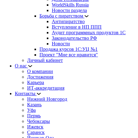
WorldSkills Russia
Новости раздела
Борьба с пиратством
Антипиратство
Вступление в НП ППП
Аудит программных продуктов 1С
Законодательство РФ
Новости
Продажа курсов 1С:УЦ №1
Проект "Мне все нравится"
Личный кабинет
О нас
О компании
Достижения
Карьера
ИТ-аккредитация
Контакты
Нижний Новгород
Казань
Уфа
Пермь
Чебоксары
Ижевск
Саранск
Йошкар-Ола