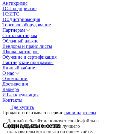
Антикризис
1С:Предприятие
1С:ИТС
1С:Дистрибьюция
Торговое оборудование
Партнерам
Стать партнером
Облачный альянс
Вендоры и прайс-листы
Школа партнеров
Обучение и сертификация
Партнёрские программы
Личный кабинет
О нас
О компании
Достижения
Карьера
ИТ-аккредитация
Контакты
Где купить
Продают и оказывают сервис
наши партнеры
Данный веб-сайт использует cookie-файлы в
Социальные сети
целях предоставления вам лучшего
пользовательского опыта на нашем сайте.