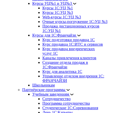
Курсы УЦ№1 и УЦ№3
Курсы 1С:УЦ №1
Курсы 1С:УЦ №3
Web-курсы 1С:УЦ №3
Очные курсы-погружение 1С:УЦ №3
Продажа дистанционных курсов
1С:УЦ №1
Курсы для 1С:Франчайзи
Курс подготовки продавца 1С
Курс продавца 1С:ИТС и сервисов
Курс продавца внедренческих
услуг 1С
Каналы привлечения клиентов
Создание отдела продаж в
1С:Франчайзи
Курс для аналитика 1С
Управление отделом внедрения 1С:
ФРАНЧАЙЗИ
Школьникам
Партнёрские программы
Учебным заведениям
Сотрудничество
Программа сотрудничества
Студенческие 1С:Соревнования
День 1С:Карьеры