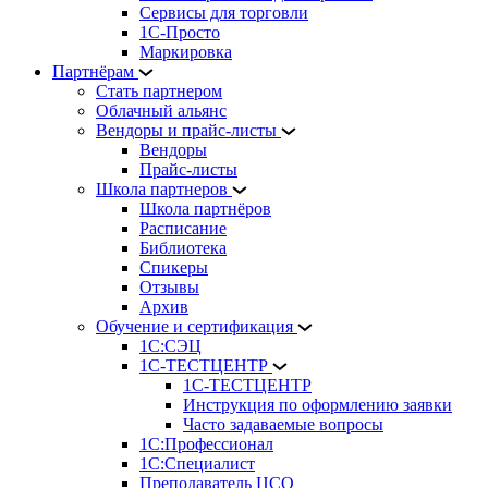
Сервисы для торговли
1С-Просто
Маркировка
Партнёрам
Стать партнером
Облачный альянс
Вендоры и прайс-листы
Вендоры
Прайс-листы
Школа партнеров
Школа партнёров
Расписание
Библиотека
Спикеры
Отзывы
Архив
Обучение и сертификация
1С:СЭЦ
1С-ТЕСТЦЕНТР
1С-ТЕСТЦЕНТР
Инструкция по оформлению заявки
Часто задаваемые вопросы
1С:Профессионал
1С:Специалист
Преподаватель ЦСО