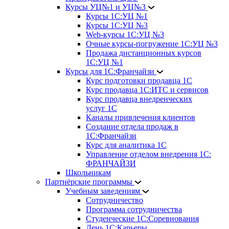
Курсы УЦ№1 и УЦ№3
Курсы 1С:УЦ №1
Курсы 1С:УЦ №3
Web-курсы 1С:УЦ №3
Очные курсы-погружение 1С:УЦ №3
Продажа дистанционных курсов
1С:УЦ №1
Курсы для 1С:Франчайзи
Курс подготовки продавца 1С
Курс продавца 1С:ИТС и сервисов
Курс продавца внедренческих
услуг 1С
Каналы привлечения клиентов
Создание отдела продаж в
1С:Франчайзи
Курс для аналитика 1С
Управление отделом внедрения 1С:
ФРАНЧАЙЗИ
Школьникам
Партнёрские программы
Учебным заведениям
Сотрудничество
Программа сотрудничества
Студенческие 1С:Соревнования
День 1С:Карьеры