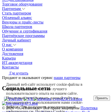
Торговое оборудование
Партнерам
Стать партнером
Облачный альянс
Вендоры и прайс-листы
Школа партнеров
Обучение и сертификация
Партнёрские программы
Личный кабинет
О нас
О компании
Достижения
Карьера
ИТ-аккредитация
Контакты
Где купить
Продают и оказывают сервис
наши партнеры
Данный веб-сайт использует cookie-файлы в
Социальные сети
целях предоставления вам лучшего
пользовательского опыта на нашем сайте.
Продолжая использовать данный сайт, вы
Принять
соглашаетесь с использованием нами cookie-
файлов. Для получения дополнительной
© 2026 «1С‑Поволжье» Все права защищены
Политика
информации см.
Политика Cookie
.