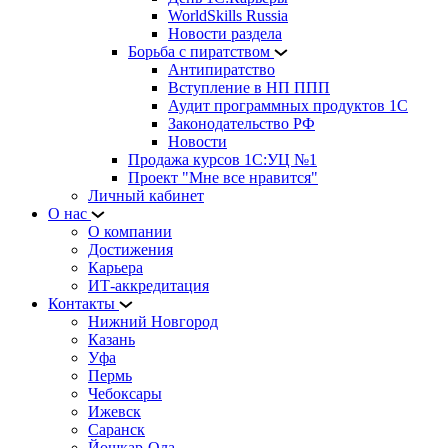
WorldSkills Russia
Новости раздела
Борьба с пиратством
Антипиратство
Вступление в НП ППП
Аудит программных продуктов 1С
Законодательство РФ
Новости
Продажа курсов 1С:УЦ №1
Проект "Мне все нравится"
Личный кабинет
О нас
О компании
Достижения
Карьера
ИТ-аккредитация
Контакты
Нижний Новгород
Казань
Уфа
Пермь
Чебоксары
Ижевск
Саранск
Йошкар-Ола