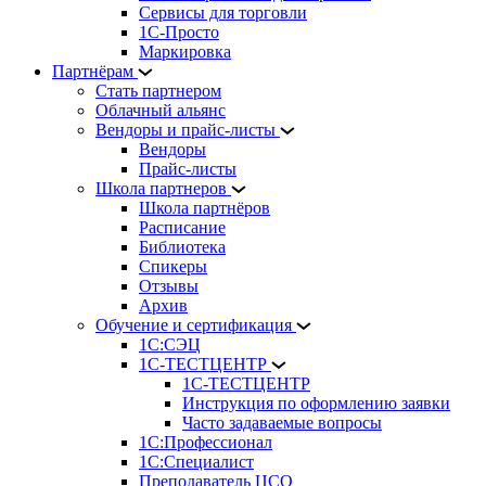
Сервисы для торговли
1С-Просто
Маркировка
Партнёрам
Стать партнером
Облачный альянс
Вендоры и прайс-листы
Вендоры
Прайс-листы
Школа партнеров
Школа партнёров
Расписание
Библиотека
Спикеры
Отзывы
Архив
Обучение и сертификация
1С:СЭЦ
1С-ТЕСТЦЕНТР
1С-ТЕСТЦЕНТР
Инструкция по оформлению заявки
Часто задаваемые вопросы
1С:Профессионал
1С:Специалист
Преподаватель ЦСО