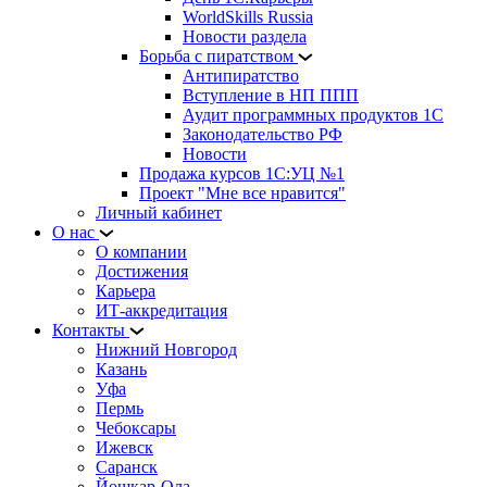
WorldSkills Russia
Новости раздела
Борьба с пиратством
Антипиратство
Вступление в НП ППП
Аудит программных продуктов 1С
Законодательство РФ
Новости
Продажа курсов 1С:УЦ №1
Проект "Мне все нравится"
Личный кабинет
О нас
О компании
Достижения
Карьера
ИТ-аккредитация
Контакты
Нижний Новгород
Казань
Уфа
Пермь
Чебоксары
Ижевск
Саранск
Йошкар-Ола