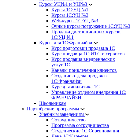
Курсы УЦ№1 и УЦ№3
Курсы 1С:УЦ №1
Курсы 1С:УЦ №3
Web-курсы 1С:УЦ №3
Очные курсы-погружение 1С:УЦ №3
Продажа дистанционных курсов
1С:УЦ №1
Курсы для 1С:Франчайзи
Курс подготовки продавца 1С
Курс продавца 1С:ИТС и сервисов
Курс продавца внедренческих
услуг 1С
Каналы привлечения клиентов
Создание отдела продаж в
1С:Франчайзи
Курс для аналитика 1С
Управление отделом внедрения 1С:
ФРАНЧАЙЗИ
Школьникам
Партнёрские программы
Учебным заведениям
Сотрудничество
Программа сотрудничества
Студенческие 1С:Соревнования
День 1С:Карьеры