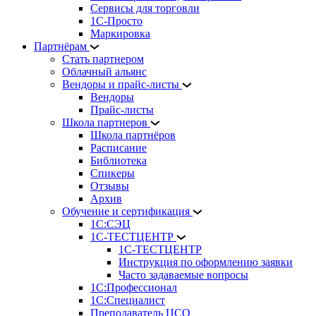
Сервисы для торговли
1С-Просто
Маркировка
Партнёрам
Стать партнером
Облачный альянс
Вендоры и прайс-листы
Вендоры
Прайс-листы
Школа партнеров
Школа партнёров
Расписание
Библиотека
Спикеры
Отзывы
Архив
Обучение и сертификация
1С:СЭЦ
1С-ТЕСТЦЕНТР
1С-ТЕСТЦЕНТР
Инструкция по оформлению заявки
Часто задаваемые вопросы
1С:Профессионал
1С:Специалист
Преподаватель ЦСО