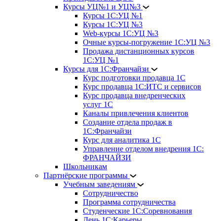
Курсы УЦ№1 и УЦ№3
Курсы 1С:УЦ №1
Курсы 1С:УЦ №3
Web-курсы 1С:УЦ №3
Очные курсы-погружение 1С:УЦ №3
Продажа дистанционных курсов
1С:УЦ №1
Курсы для 1С:Франчайзи
Курс подготовки продавца 1С
Курс продавца 1С:ИТС и сервисов
Курс продавца внедренческих
услуг 1С
Каналы привлечения клиентов
Создание отдела продаж в
1С:Франчайзи
Курс для аналитика 1С
Управление отделом внедрения 1С:
ФРАНЧАЙЗИ
Школьникам
Партнёрские программы
Учебным заведениям
Сотрудничество
Программа сотрудничества
Студенческие 1С:Соревнования
День 1С:Карьеры