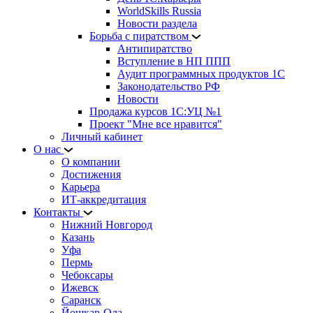
WorldSkills Russia
Новости раздела
Борьба с пиратством
Антипиратство
Вступление в НП ППП
Аудит программных продуктов 1С
Законодательство РФ
Новости
Продажа курсов 1С:УЦ №1
Проект "Мне все нравится"
Личный кабинет
О нас
О компании
Достижения
Карьера
ИТ-аккредитация
Контакты
Нижний Новгород
Казань
Уфа
Пермь
Чебоксары
Ижевск
Саранск
Йошкар-Ола