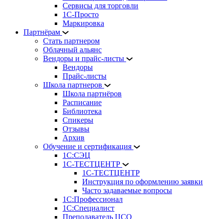
Сервисы для торговли
1С-Просто
Маркировка
Партнёрам
Стать партнером
Облачный альянс
Вендоры и прайс-листы
Вендоры
Прайс-листы
Школа партнеров
Школа партнёров
Расписание
Библиотека
Спикеры
Отзывы
Архив
Обучение и сертификация
1С:СЭЦ
1С-ТЕСТЦЕНТР
1С-ТЕСТЦЕНТР
Инструкция по оформлению заявки
Часто задаваемые вопросы
1С:Профессионал
1С:Специалист
Преподаватель ЦСО