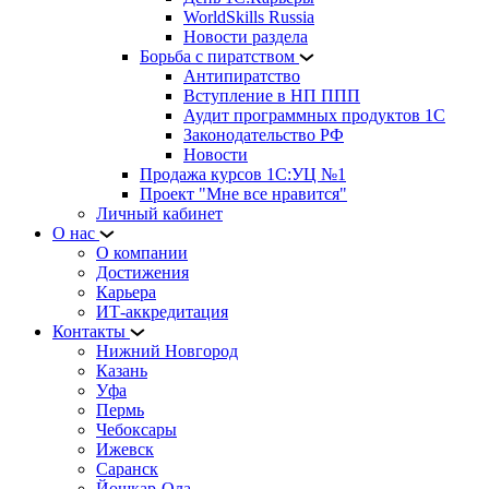
WorldSkills Russia
Новости раздела
Борьба с пиратством
Антипиратство
Вступление в НП ППП
Аудит программных продуктов 1С
Законодательство РФ
Новости
Продажа курсов 1С:УЦ №1
Проект "Мне все нравится"
Личный кабинет
О нас
О компании
Достижения
Карьера
ИТ-аккредитация
Контакты
Нижний Новгород
Казань
Уфа
Пермь
Чебоксары
Ижевск
Саранск
Йошкар-Ола