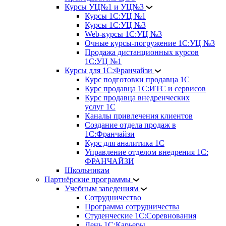
Курсы УЦ№1 и УЦ№3
Курсы 1С:УЦ №1
Курсы 1С:УЦ №3
Web-курсы 1С:УЦ №3
Очные курсы-погружение 1С:УЦ №3
Продажа дистанционных курсов
1С:УЦ №1
Курсы для 1С:Франчайзи
Курс подготовки продавца 1С
Курс продавца 1С:ИТС и сервисов
Курс продавца внедренческих
услуг 1С
Каналы привлечения клиентов
Создание отдела продаж в
1С:Франчайзи
Курс для аналитика 1С
Управление отделом внедрения 1С:
ФРАНЧАЙЗИ
Школьникам
Партнёрские программы
Учебным заведениям
Сотрудничество
Программа сотрудничества
Студенческие 1С:Соревнования
День 1С:Карьеры