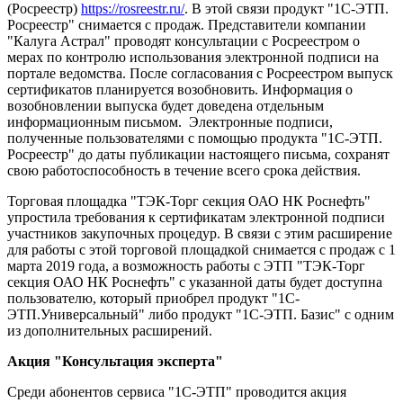
(Росреестр)
https://rosreestr.ru/
. В этой связи продукт "1С-ЭТП.
Росреестр" снимается с продаж. Представители компании
"Калуга Астрал" проводят консультации с Росреестром о
мерах по контролю использования электронной подписи на
портале ведомства. После согласования с Росреестром выпуск
сертификатов планируется возобновить. Информация о
возобновлении выпуска будет доведена отдельным
информационным письмом. Электронные подписи,
полученные пользователями с помощью продукта "1С-ЭТП.
Росреестр" до даты публикации настоящего письма, сохранят
свою работоспособность в течение всего срока действия.
Торговая площадка "ТЭК-Торг секция ОАО НК Роснефть"
упростила требования к сертификатам электронной подписи
участников закупочных процедур. В связи с этим расширение
для работы с этой торговой площадкой снимается с продаж с 1
марта 2019 года, а возможность работы с ЭТП "ТЭК-Торг
секция ОАО НК Роснефть" с указанной даты будет доступна
пользователю, который приобрел продукт "1С-
ЭТП.Универсальный" либо продукт "1С-ЭТП. Базис" с одним
из дополнительных расширений.
Акция "Консультация эксперта"
Среди абонентов сервиса "1С-ЭТП" проводится акция