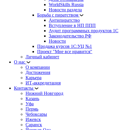
WorldSkills Russia
Новости раздела
Борьба с пиратством
Антипиратство
Вступление в НП ППП
Аудит программных продуктов 1С
Законодательство РФ
Новости
Продажа курсов 1С:УЦ №1
Проект "Мне все нравится"
Личный кабинет
О нас
О компании
Достижения
Карьера
ИТ-аккредитация
Контакты
Нижний Новгород
Казань
Уфа
Пермь
Чебоксары
Ижевск
Саранск
Йошкар-Ола