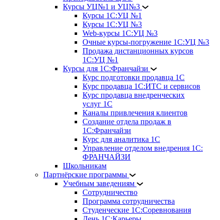
Курсы УЦ№1 и УЦ№3
Курсы 1С:УЦ №1
Курсы 1С:УЦ №3
Web-курсы 1С:УЦ №3
Очные курсы-погружение 1С:УЦ №3
Продажа дистанционных курсов
1С:УЦ №1
Курсы для 1С:Франчайзи
Курс подготовки продавца 1С
Курс продавца 1С:ИТС и сервисов
Курс продавца внедренческих
услуг 1С
Каналы привлечения клиентов
Создание отдела продаж в
1С:Франчайзи
Курс для аналитика 1С
Управление отделом внедрения 1С:
ФРАНЧАЙЗИ
Школьникам
Партнёрские программы
Учебным заведениям
Сотрудничество
Программа сотрудничества
Студенческие 1С:Соревнования
День 1С:Карьеры