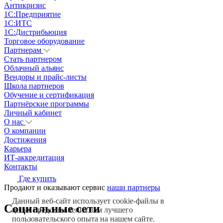
Антикризис
1С:Предприятие
1С:ИТС
1С:Дистрибьюция
Торговое оборудование
Партнерам
Стать партнером
Облачный альянс
Вендоры и прайс-листы
Школа партнеров
Обучение и сертификация
Партнёрские программы
Личный кабинет
О нас
О компании
Достижения
Карьера
ИТ-аккредитация
Контакты
Где купить
Продают и оказывают сервис
наши партнеры
Данный веб-сайт использует cookie-файлы в
Социальные сети
целях предоставления вам лучшего
пользовательского опыта на нашем сайте.