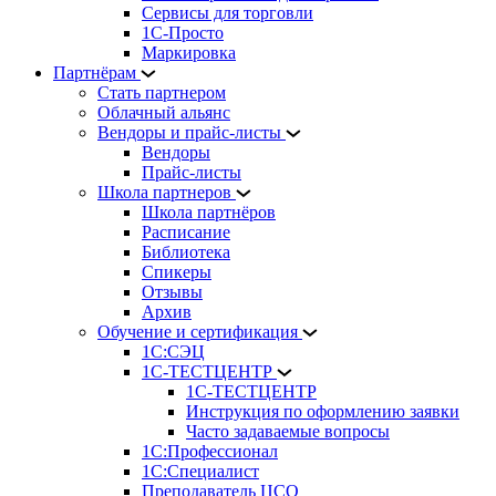
Сервисы для торговли
1С-Просто
Маркировка
Партнёрам
Стать партнером
Облачный альянс
Вендоры и прайс-листы
Вендоры
Прайс-листы
Школа партнеров
Школа партнёров
Расписание
Библиотека
Спикеры
Отзывы
Архив
Обучение и сертификация
1С:СЭЦ
1С-ТЕСТЦЕНТР
1С-ТЕСТЦЕНТР
Инструкция по оформлению заявки
Часто задаваемые вопросы
1С:Профессионал
1С:Специалист
Преподаватель ЦСО