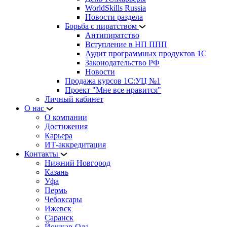
WorldSkills Russia
Новости раздела
Борьба с пиратством
Антипиратство
Вступление в НП ППП
Аудит программных продуктов 1С
Законодательство РФ
Новости
Продажа курсов 1С:УЦ №1
Проект "Мне все нравится"
Личный кабинет
О нас
О компании
Достижения
Карьера
ИТ-аккредитация
Контакты
Нижний Новгород
Казань
Уфа
Пермь
Чебоксары
Ижевск
Саранск
Йошкар-Ола