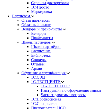
Сервисы для торговли
1С-Просто
Маркировка
Партнёрам
Стать партнером
Облачный альянс
Вендоры и прайс-листы
Вендоры
Прайс-листы
Школа партнеров
Школа партнёров
Расписание
Библиотека
Спикеры
Отзывы
Архив
Обучение и сертификация
1С:СЭЦ
1С-ТЕСТЦЕНТР
1С-ТЕСТЦЕНТР
Инструкция по оформлению заявки
Часто задаваемые вопросы
1С:Профессионал
1С:Специалист
Преподаватель ЦСО