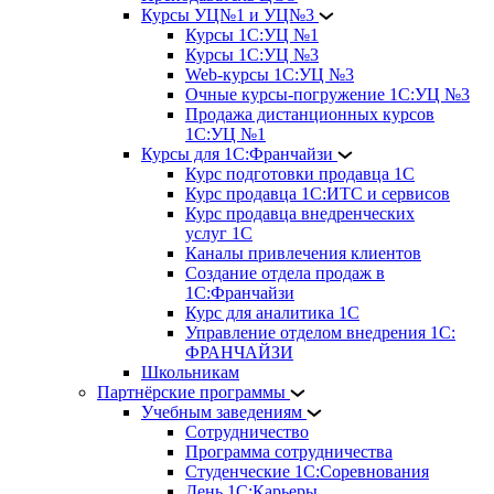
Курсы УЦ№1 и УЦ№3
Курсы 1С:УЦ №1
Курсы 1С:УЦ №3
Web-курсы 1С:УЦ №3
Очные курсы-погружение 1С:УЦ №3
Продажа дистанционных курсов
1С:УЦ №1
Курсы для 1С:Франчайзи
Курс подготовки продавца 1С
Курс продавца 1С:ИТС и сервисов
Курс продавца внедренческих
услуг 1С
Каналы привлечения клиентов
Создание отдела продаж в
1С:Франчайзи
Курс для аналитика 1С
Управление отделом внедрения 1С:
ФРАНЧАЙЗИ
Школьникам
Партнёрские программы
Учебным заведениям
Сотрудничество
Программа сотрудничества
Студенческие 1С:Соревнования
День 1С:Карьеры