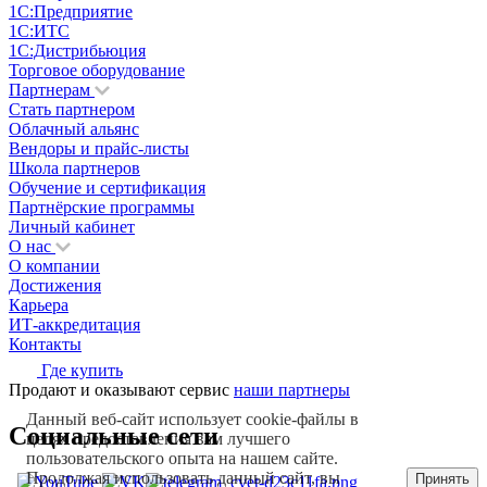
1С:Предприятие
1С:ИТС
1С:Дистрибьюция
Торговое оборудование
Партнерам
Стать партнером
Облачный альянс
Вендоры и прайс-листы
Школа партнеров
Обучение и сертификация
Партнёрские программы
Личный кабинет
О нас
О компании
Достижения
Карьера
ИТ-аккредитация
Контакты
Где купить
Продают и оказывают сервис
наши партнеры
Данный веб-сайт использует cookie-файлы в
Социальные сети
целях предоставления вам лучшего
пользовательского опыта на нашем сайте.
Продолжая использовать данный сайт, вы
Принять