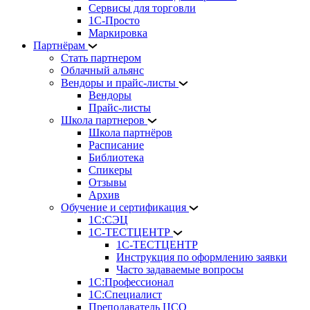
Сервисы для торговли
1С-Просто
Маркировка
Партнёрам
Стать партнером
Облачный альянс
Вендоры и прайс-листы
Вендоры
Прайс-листы
Школа партнеров
Школа партнёров
Расписание
Библиотека
Спикеры
Отзывы
Архив
Обучение и сертификация
1С:СЭЦ
1С-ТЕСТЦЕНТР
1С-ТЕСТЦЕНТР
Инструкция по оформлению заявки
Часто задаваемые вопросы
1С:Профессионал
1С:Специалист
Преподаватель ЦСО