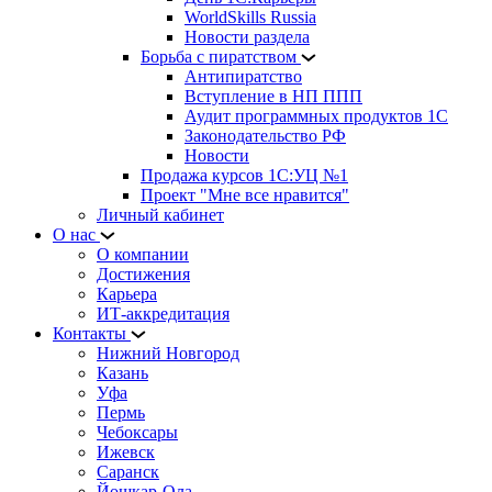
WorldSkills Russia
Новости раздела
Борьба с пиратством
Антипиратство
Вступление в НП ППП
Аудит программных продуктов 1С
Законодательство РФ
Новости
Продажа курсов 1С:УЦ №1
Проект "Мне все нравится"
Личный кабинет
О нас
О компании
Достижения
Карьера
ИТ-аккредитация
Контакты
Нижний Новгород
Казань
Уфа
Пермь
Чебоксары
Ижевск
Саранск
Йошкар-Ола