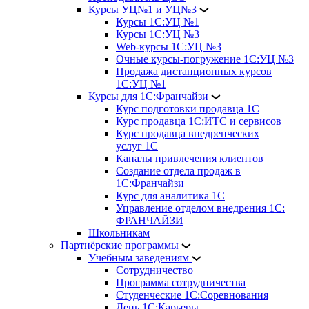
Курсы УЦ№1 и УЦ№3
Курсы 1С:УЦ №1
Курсы 1С:УЦ №3
Web-курсы 1С:УЦ №3
Очные курсы-погружение 1С:УЦ №3
Продажа дистанционных курсов
1С:УЦ №1
Курсы для 1С:Франчайзи
Курс подготовки продавца 1С
Курс продавца 1С:ИТС и сервисов
Курс продавца внедренческих
услуг 1С
Каналы привлечения клиентов
Создание отдела продаж в
1С:Франчайзи
Курс для аналитика 1С
Управление отделом внедрения 1С:
ФРАНЧАЙЗИ
Школьникам
Партнёрские программы
Учебным заведениям
Сотрудничество
Программа сотрудничества
Студенческие 1С:Соревнования
День 1С:Карьеры