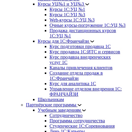
Курсы УЦ№1 и УЦ№3
Курсы 1С:УЦ №1
Курсы 1С:УЦ №3
Web-курсы 1С:УЦ №3
Очные курсы-погружение 1С:УЦ №3
Продажа дистанционных курсов
1С:УЦ №1
Курсы для 1С:Франчайзи
Курс подготовки продавца 1С
Курс продавца 1С:ИТС и сервисов
Курс продавца внедренческих
услуг 1С
Каналы привлечения клиентов
Создание отдела продаж в
1С:Франчайзи
Курс для аналитика 1С
Управление отделом внедрения 1С:
ФРАНЧАЙЗИ
Школьникам
Партнёрские программы
Учебным заведениям
Сотрудничество
Программа сотрудничества
Студенческие 1С:Соревнования
День 1С:Карьеры