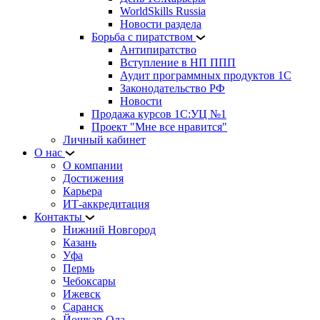
WorldSkills Russia
Новости раздела
Борьба с пиратством
Антипиратство
Вступление в НП ППП
Аудит программных продуктов 1С
Законодательство РФ
Новости
Продажа курсов 1С:УЦ №1
Проект "Мне все нравится"
Личный кабинет
О нас
О компании
Достижения
Карьера
ИТ-аккредитация
Контакты
Нижний Новгород
Казань
Уфа
Пермь
Чебоксары
Ижевск
Саранск
Йошкар-Ола