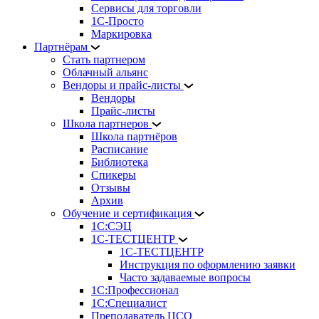
Сервисы для торговли
1С-Просто
Маркировка
Партнёрам
Стать партнером
Облачный альянс
Вендоры и прайс-листы
Вендоры
Прайс-листы
Школа партнеров
Школа партнёров
Расписание
Библиотека
Спикеры
Отзывы
Архив
Обучение и сертификация
1С:СЭЦ
1С-ТЕСТЦЕНТР
1С-ТЕСТЦЕНТР
Инструкция по оформлению заявки
Часто задаваемые вопросы
1С:Профессионал
1С:Специалист
Преподаватель ЦСО