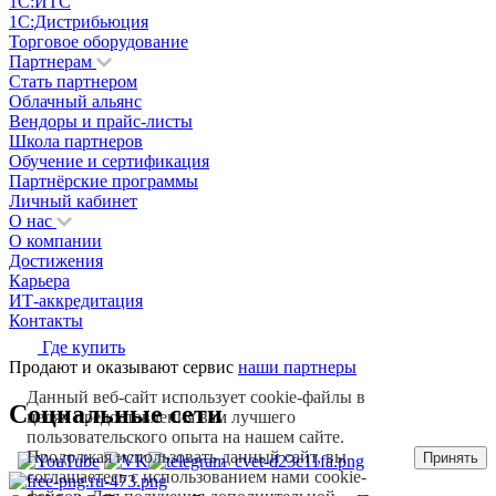
1С:ИТС
1С:Дистрибьюция
Торговое оборудование
Партнерам
Стать партнером
Облачный альянс
Вендоры и прайс-листы
Школа партнеров
Обучение и сертификация
Партнёрские программы
Личный кабинет
О нас
О компании
Достижения
Карьера
ИТ-аккредитация
Контакты
Где купить
Продают и оказывают сервис
наши партнеры
Данный веб-сайт использует cookie-файлы в
Социальные сети
целях предоставления вам лучшего
пользовательского опыта на нашем сайте.
Продолжая использовать данный сайт, вы
Принять
соглашаетесь с использованием нами cookie-