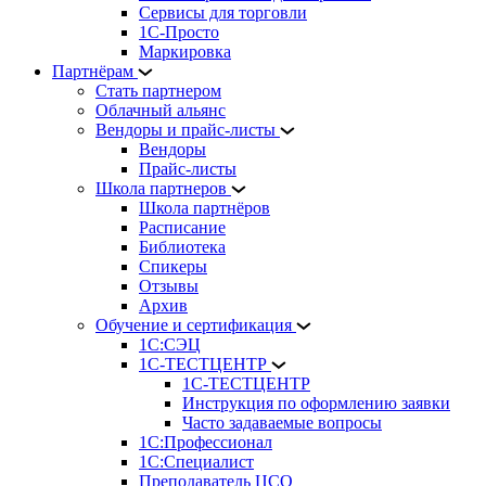
Сервисы для торговли
1С-Просто
Маркировка
Партнёрам
Стать партнером
Облачный альянс
Вендоры и прайс-листы
Вендоры
Прайс-листы
Школа партнеров
Школа партнёров
Расписание
Библиотека
Спикеры
Отзывы
Архив
Обучение и сертификация
1С:СЭЦ
1С-ТЕСТЦЕНТР
1С-ТЕСТЦЕНТР
Инструкция по оформлению заявки
Часто задаваемые вопросы
1С:Профессионал
1С:Специалист
Преподаватель ЦСО