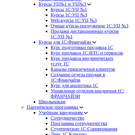
Курсы УЦ№1 и УЦ№3
Курсы 1С:УЦ №1
Курсы 1С:УЦ №3
Web-курсы 1С:УЦ №3
Очные курсы-погружение 1С:УЦ №3
Продажа дистанционных курсов
1С:УЦ №1
Курсы для 1С:Франчайзи
Курс подготовки продавца 1С
Курс продавца 1С:ИТС и сервисов
Курс продавца внедренческих
услуг 1С
Каналы привлечения клиентов
Создание отдела продаж в
1С:Франчайзи
Курс для аналитика 1С
Управление отделом внедрения 1С:
ФРАНЧАЙЗИ
Школьникам
Партнёрские программы
Учебным заведениям
Сотрудничество
Программа сотрудничества
Студенческие 1С:Соревнования
День 1С:Карьеры