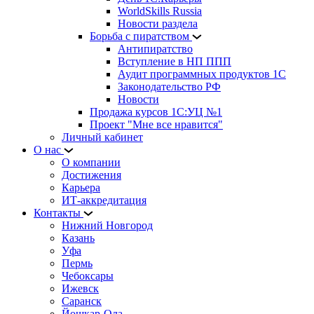
WorldSkills Russia
Новости раздела
Борьба с пиратством
Антипиратство
Вступление в НП ППП
Аудит программных продуктов 1С
Законодательство РФ
Новости
Продажа курсов 1С:УЦ №1
Проект "Мне все нравится"
Личный кабинет
О нас
О компании
Достижения
Карьера
ИТ-аккредитация
Контакты
Нижний Новгород
Казань
Уфа
Пермь
Чебоксары
Ижевск
Саранск
Йошкар-Ола