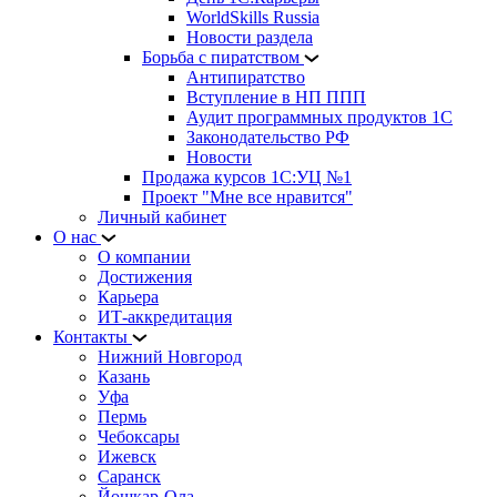
WorldSkills Russia
Новости раздела
Борьба с пиратством
Антипиратство
Вступление в НП ППП
Аудит программных продуктов 1С
Законодательство РФ
Новости
Продажа курсов 1С:УЦ №1
Проект "Мне все нравится"
Личный кабинет
О нас
О компании
Достижения
Карьера
ИТ-аккредитация
Контакты
Нижний Новгород
Казань
Уфа
Пермь
Чебоксары
Ижевск
Саранск
Йошкар-Ола