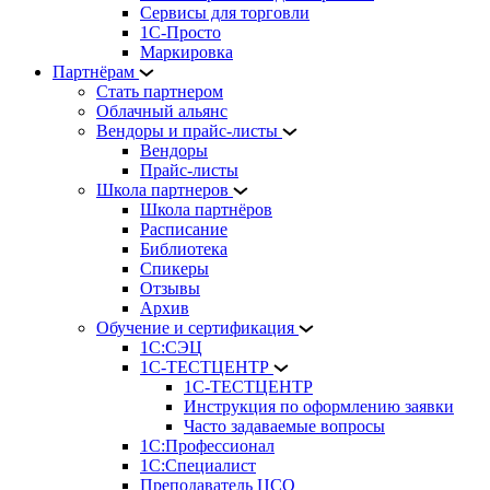
Сервисы для торговли
1С-Просто
Маркировка
Партнёрам
Стать партнером
Облачный альянс
Вендоры и прайс-листы
Вендоры
Прайс-листы
Школа партнеров
Школа партнёров
Расписание
Библиотека
Спикеры
Отзывы
Архив
Обучение и сертификация
1С:СЭЦ
1С-ТЕСТЦЕНТР
1С-ТЕСТЦЕНТР
Инструкция по оформлению заявки
Часто задаваемые вопросы
1С:Профессионал
1С:Специалист
Преподаватель ЦСО