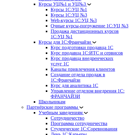
Курсы УЦ№1 и УЦ№3
Курсы 1С:УЦ №1
Курсы 1С:УЦ №3
Web-курсы 1С:УЦ №3
Очные курсы-погружение 1С:УЦ №3
Продажа дистанционных курсов
1С:УЦ №1
Курсы для 1С:Франчайзи
Курс подготовки продавца 1С
Курс продавца 1С:ИТС и сервисов
Курс продавца внедренческих
услуг 1С
Каналы привлечения клиентов
Создание отдела продаж в
1С:Франчайзи
Курс для аналитика 1С
Управление отделом внедрения 1С:
ФРАНЧАЙЗИ
Школьникам
Партнёрские программы
Учебным заведениям
Сотрудничество
Программа сотрудничества
Студенческие 1С:Соревнования
День 1С:Карьеры