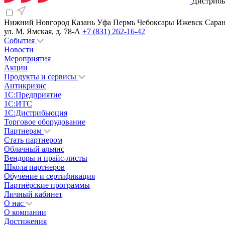
Дистрибь
Нижний Новгород
Казань
Уфа
Пермь
Чебоксары
Ижевск
Сара
ул. М. Ямская, д. 78-А
+7 (831) 262-16-42
События
Новости
Мероприятия
Акции
Продукты и сервисы
Антикризис
1С:Предприятие
1С:ИТС
1С:Дистрибьюция
Торговое оборудование
Партнерам
Стать партнером
Облачный альянс
Вендоры и прайс-листы
Школа партнеров
Обучение и сертификация
Партнёрские программы
Личный кабинет
О нас
О компании
Достижения