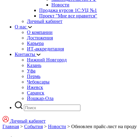
Новости
Продажа курсов 1С:УЦ №1
Проект "Мне все нравится"
Личный кабинет
О нас
О компании
Достижения
Карьера
ИТ-аккредитация
Контакты
Нижний Новгород
Казань
Уфа
Пермь
Чебоксары
Ижевск
Саранск
Йошкар-Ола
Личный кабинет
Главная
>
События
>
Новости
>
Обновлен прайс-лист на прод