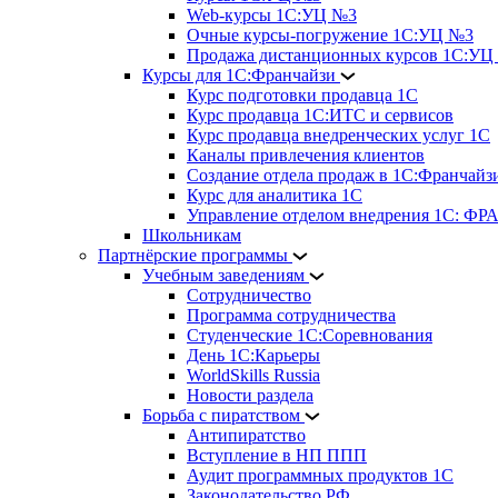
Web-курсы 1С:УЦ №3
Очные курсы-погружение 1С:УЦ №3
Продажа дистанционных курсов 1С:УЦ
Курсы для 1С:Франчайзи
Курс подготовки продавца 1С
Курс продавца 1С:ИТС и сервисов
Курс продавца внедренческих услуг 1С
Каналы привлечения клиентов
Создание отдела продаж в 1С:Франчайз
Курс для аналитика 1С
Управление отделом внедрения 1С: 
Школьникам
Партнёрские программы
Учебным заведениям
Сотрудничество
Программа сотрудничества
Студенческие 1С:Соревнования
День 1С:Карьеры
WorldSkills Russia
Новости раздела
Борьба с пиратством
Антипиратство
Вступление в НП ППП
Аудит программных продуктов 1С
Законодательство РФ