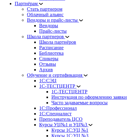
Партнёрам
Стать партнером
Облачный альянс
Вендоры и прайс-листы
Вендоры
Прайс-листы
Школа партнеров
Школа партнёров
Расписание
Библиотека
Спикеры
Отзывы
Архив
Обучение и сертификация
1С:СЭЦ
1С-ТЕСТЦЕНТР
1С-ТЕСТЦЕНТР
Инструкция по оформлению заявки
Часто задаваемые вопросы
1С:Профессионал
1С:Специалист
Преподаватель ЦСО
Курсы УЦ№1 и УЦ№3
Курсы 1С:УЦ №1
Курсы 1С:УЦ №3