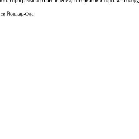
ютор программного обеспечения, IT-сервисов и торгового обор
нск
Йошкар-Ола