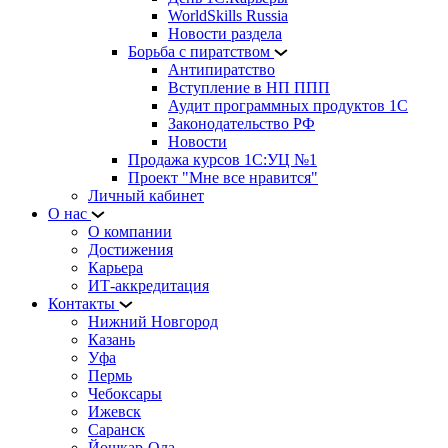
WorldSkills Russia
Новости раздела
Борьба с пиратством
Антипиратство
Вступление в НП ППП
Аудит программных продуктов 1С
Законодательство РФ
Новости
Продажа курсов 1С:УЦ №1
Проект "Мне все нравится"
Личный кабинет
О нас
О компании
Достижения
Карьера
ИТ-аккредитация
Контакты
Нижний Новгород
Казань
Уфа
Пермь
Чебоксары
Ижевск
Саранск
Йошкар-Ола