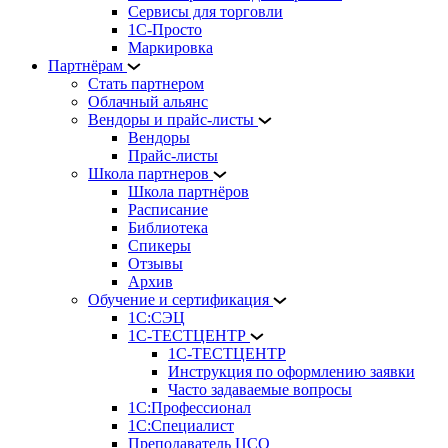
Сервисы для торговли
1С-Просто
Маркировка
Партнёрам
Стать партнером
Облачный альянс
Вендоры и прайс-листы
Вендоры
Прайс-листы
Школа партнеров
Школа партнёров
Расписание
Библиотека
Спикеры
Отзывы
Архив
Обучение и сертификация
1С:СЭЦ
1С-ТЕСТЦЕНТР
1С-ТЕСТЦЕНТР
Инструкция по оформлению заявки
Часто задаваемые вопросы
1С:Профессионал
1С:Специалист
Преподаватель ЦСО