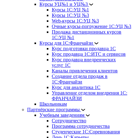
Курсы УЦ№1 и УЦ№3
Курсы 1С:УЦ №1
Курсы 1С:УЦ №3
Web-курсы 1С:УЦ №3
Очные курсы-погружение 1С:УЦ №3
Продажа дистанционных курсов
1С:УЦ №1
Курсы для 1С:Франчайзи
Курс подготовки продавца 1С
Курс продавца 1С:ИТС и сервисов
Курс продавца внедренческих
услуг 1С
Каналы привлечения клиентов
Создание отдела продаж в
1С:Франчайзи
Курс для аналитика 1С
Управление отделом внедрения 1С:
ФРАНЧАЙЗИ
Школьникам
Партнёрские программы
Учебным заведениям
Сотрудничество
Программа сотрудничества
Студенческие 1С:Соревнования
День 1С:Карьеры