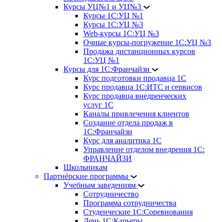
Курсы УЦ№1 и УЦ№3
Курсы 1С:УЦ №1
Курсы 1С:УЦ №3
Web-курсы 1С:УЦ №3
Очные курсы-погружение 1С:УЦ №3
Продажа дистанционных курсов
1С:УЦ №1
Курсы для 1С:Франчайзи
Курс подготовки продавца 1С
Курс продавца 1С:ИТС и сервисов
Курс продавца внедренческих
услуг 1С
Каналы привлечения клиентов
Создание отдела продаж в
1С:Франчайзи
Курс для аналитика 1С
Управление отделом внедрения 1С:
ФРАНЧАЙЗИ
Школьникам
Партнёрские программы
Учебным заведениям
Сотрудничество
Программа сотрудничества
Студенческие 1С:Соревнования
День 1С:Карьеры