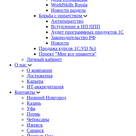
WorldSkills Russia
Новости раздела
Борьба с пиратством
Антипиратство
Вступление в НП ППП
Аудит программных продуктов 1С
Законодательство РФ
Новости
Продажа курсов 1С:УЦ №1
Проект "Мне все нравится"
Личный кабинет
О нас
О компании
Достижения
Карьера
ИТ-аккредитация
Контакты
Нижний Новгород
Казань
Уфа
Пермь
Чебоксары
Ижевск
Саранск
Йошкар-Ола