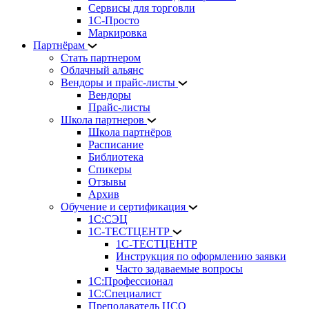
Сервисы для торговли
1С-Просто
Маркировка
Партнёрам
Стать партнером
Облачный альянс
Вендоры и прайс-листы
Вендоры
Прайс-листы
Школа партнеров
Школа партнёров
Расписание
Библиотека
Спикеры
Отзывы
Архив
Обучение и сертификация
1С:СЭЦ
1С-ТЕСТЦЕНТР
1С-ТЕСТЦЕНТР
Инструкция по оформлению заявки
Часто задаваемые вопросы
1С:Профессионал
1С:Специалист
Преподаватель ЦСО