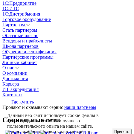
1С:Предприятие
1С:ИТС
1С:Дистрибьюция
Торговое оборудование
Партнерам
Стать партнером
Облачный альянс
Вендоры и прайс-листы
Школа партнеров
Обучение и сертификация
Партнёрские программы
Личный кабинет
О нас
О компании
Достижения
Карьера
ИТ-аккредитация
Контакты
Где купить
Продают и оказывают сервис
наши партнеры
Данный веб-сайт использует cookie-файлы в
Социальные сети
целях предоставления вам лучшего
пользовательского опыта на нашем сайте.
Продолжая использовать данный сайт, вы
Принять