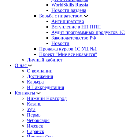
WorldSkills Russia
Новости раздела
Борьба с пиратством
Антипиратство
Вступление в НП ППП
Аудит программных продуктов 1С
Законодательство РФ
Новости
Продажа курсов 1С:УЦ №1
Проект "Мне все нравится"
Личный кабинет
О нас
О компании
Достижения
Карьера
ИТ-аккредитация
Контакты
Нижний Новгород
Казань
Уфа
Пермь
Чебоксары
Ижевск
Саранск
Йошкар-Ола