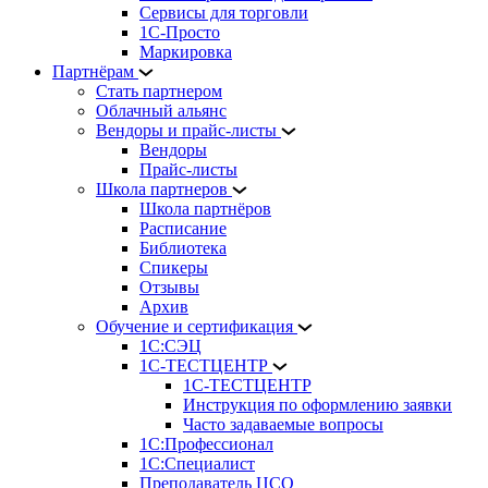
Сервисы для торговли
1С-Просто
Маркировка
Партнёрам
Стать партнером
Облачный альянс
Вендоры и прайс-листы
Вендоры
Прайс-листы
Школа партнеров
Школа партнёров
Расписание
Библиотека
Спикеры
Отзывы
Архив
Обучение и сертификация
1С:СЭЦ
1С-ТЕСТЦЕНТР
1С-ТЕСТЦЕНТР
Инструкция по оформлению заявки
Часто задаваемые вопросы
1С:Профессионал
1С:Специалист
Преподаватель ЦСО