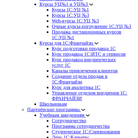
Курсы УЦ№1 и УЦ№3
Курсы 1С:УЦ №1
Курсы 1С:УЦ №3
Web-курсы 1С:УЦ №3
Очные курсы-погружение 1С:УЦ №3
Продажа дистанционных курсов
1С:УЦ №1
Курсы для 1С:Франчайзи
Курс подготовки продавца 1С
Курс продавца 1С:ИТС и сервисов
Курс продавца внедренческих
услуг 1С
Каналы привлечения клиентов
Создание отдела продаж в
1С:Франчайзи
Курс для аналитика 1С
Управление отделом внедрения 1С:
ФРАНЧАЙЗИ
Школьникам
Партнёрские программы
Учебным заведениям
Сотрудничество
Программа сотрудничества
Студенческие 1С:Соревнования
День 1С:Карьеры