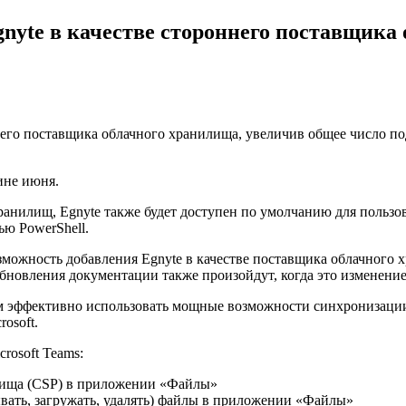
gnyte в качестве стороннего поставщика
него поставщика облачного хранилища, увеличив общее число под
дине июня.
анилищ, Egnyte также будет доступен по умолчанию для пользов
ью PowerShell.
зможность добавления Egnyte в качестве поставщика облачного 
новления документации также произойдут, когда это изменение 
ям эффективно использовать мощные возможности синхронизации 
rosoft.
rosoft Teams:
илища (CSP) в приложении «Файлы»
ать, загружать, удалять) файлы в приложении «Файлы»