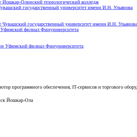
Чувашский государственный университет имени И.Н. Ульянова
е Уфимский филиал Финуниверситета
ютор программного обеспечения, IT-сервисов и торгового обор
нск
Йошкар-Ола