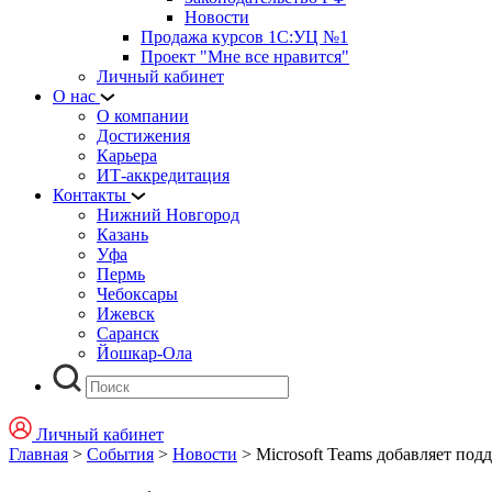
Новости
Продажа курсов 1С:УЦ №1
Проект "Мне все нравится"
Личный кабинет
О нас
О компании
Достижения
Карьера
ИТ-аккредитация
Контакты
Нижний Новгород
Казань
Уфа
Пермь
Чебоксары
Ижевск
Саранск
Йошкар-Ола
Личный кабинет
Главная
>
События
>
Новости
>
Microsoft Teams добавляет под