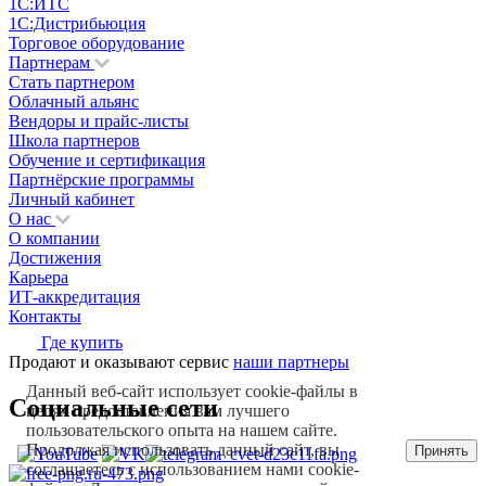
1С:ИТС
1С:Дистрибьюция
Торговое оборудование
Партнерам
Стать партнером
Облачный альянс
Вендоры и прайс-листы
Школа партнеров
Обучение и сертификация
Партнёрские программы
Личный кабинет
О нас
О компании
Достижения
Карьера
ИТ-аккредитация
Контакты
Где купить
Продают и оказывают сервис
наши партнеры
Данный веб-сайт использует cookie-файлы в
Социальные сети
целях предоставления вам лучшего
пользовательского опыта на нашем сайте.
Продолжая использовать данный сайт, вы
Принять
соглашаетесь с использованием нами cookie-