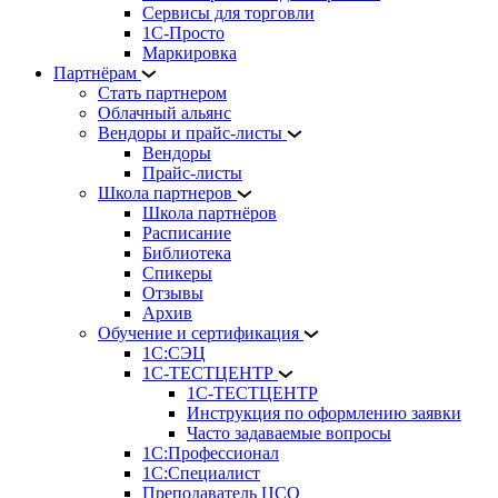
Сервисы для торговли
1С-Просто
Маркировка
Партнёрам
Стать партнером
Облачный альянс
Вендоры и прайс-листы
Вендоры
Прайс-листы
Школа партнеров
Школа партнёров
Расписание
Библиотека
Спикеры
Отзывы
Архив
Обучение и сертификация
1С:СЭЦ
1С-ТЕСТЦЕНТР
1С-ТЕСТЦЕНТР
Инструкция по оформлению заявки
Часто задаваемые вопросы
1С:Профессионал
1С:Специалист
Преподаватель ЦСО