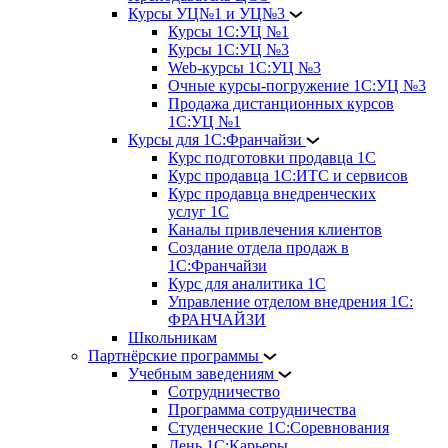
Курсы УЦ№1 и УЦ№3
Курсы 1С:УЦ №1
Курсы 1С:УЦ №3
Web-курсы 1С:УЦ №3
Очные курсы-погружение 1С:УЦ №3
Продажа дистанционных курсов
1С:УЦ №1
Курсы для 1С:Франчайзи
Курс подготовки продавца 1С
Курс продавца 1С:ИТС и сервисов
Курс продавца внедренческих
услуг 1С
Каналы привлечения клиентов
Создание отдела продаж в
1С:Франчайзи
Курс для аналитика 1С
Управление отделом внедрения 1С:
ФРАНЧАЙЗИ
Школьникам
Партнёрские программы
Учебным заведениям
Сотрудничество
Программа сотрудничества
Студенческие 1С:Соревнования
День 1С:Карьеры