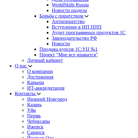
WorldSkills Russia
Новости раздела
Борьба с пиратством
Антипиратство
Вступление в НП ППП
Аудит программных продуктов 1С
Законодательство РФ
Новости
Продажа курсов 1С:УЦ №1
Проект "Мне все нравится"
Личный кабинет
О нас
О компании
Достижения
Карьера
ИТ-аккредитация
Контакты
Нижний Новгород
Казань
Уфа
Пермь
Чебоксары
Ижевск
Саранск
Йошкар-Ола