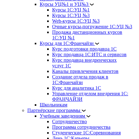
Курсы УЦ№1 и УЦ№3
Курсы 1С:УЦ №1
Курсы 1С:УЦ №3
Web-курсы 1С:УЦ №3
Очные курсы-погружение 1С:УЦ №3
Продажа дистанционных курсов
1С:УЦ №1
Курсы для 1С:Франчайзи
Курс подготовки продавца 1С
Курс продавца 1С:ИТС и сервисов
Курс продавца внедренческих
услуг 1С
Каналы привлечения клиентов
Создание отдела продаж в
1С:Франчайзи
Курс для аналитика 1С
Управление отделом внедрения 1С:
ФРАНЧАЙЗИ
Школьникам
Партнёрские программы
Учебным заведениям
Сотрудничество
Программа сотрудничества
Студенческие 1С:Соревнования
День 1С:Карьеры