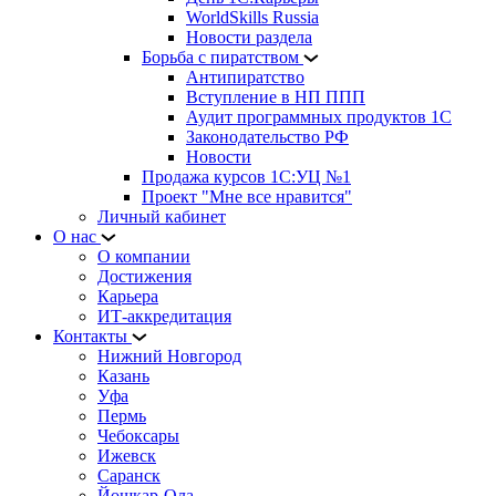
WorldSkills Russia
Новости раздела
Борьба с пиратством
Антипиратство
Вступление в НП ППП
Аудит программных продуктов 1С
Законодательство РФ
Новости
Продажа курсов 1С:УЦ №1
Проект "Мне все нравится"
Личный кабинет
О нас
О компании
Достижения
Карьера
ИТ-аккредитация
Контакты
Нижний Новгород
Казань
Уфа
Пермь
Чебоксары
Ижевск
Саранск
Йошкар-Ола