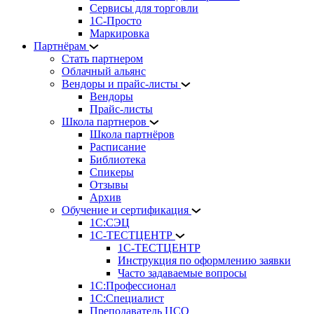
Сервисы для торговли
1С-Просто
Маркировка
Партнёрам
Стать партнером
Облачный альянс
Вендоры и прайс-листы
Вендоры
Прайс-листы
Школа партнеров
Школа партнёров
Расписание
Библиотека
Спикеры
Отзывы
Архив
Обучение и сертификация
1С:СЭЦ
1С-ТЕСТЦЕНТР
1С-ТЕСТЦЕНТР
Инструкция по оформлению заявки
Часто задаваемые вопросы
1С:Профессионал
1С:Специалист
Преподаватель ЦСО