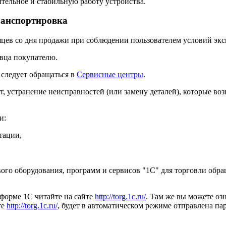
тельное и стабильную работу устройства.
транспортировка
сяцев со дня продажи при соблюдении пользователем условий эк
авца покупателю.
 следует обращаться в
Сервисные центры
.
, устранение неисправностей (или замену деталей), которые воз
и:
тации,
о оборудования, программ и сервисов "1С" для торговли обращ
форме 1С читайте на сайте
http://torg.1c.ru/
. Там же вы можете оз
те
http://torg.1c.ru/
, будет в автоматическом режиме отправлена па