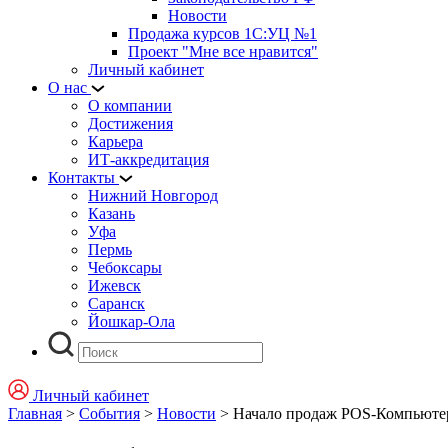
Новости
Продажа курсов 1С:УЦ №1
Проект "Мне все нравится"
Личный кабинет
О нас
О компании
Достижения
Карьера
ИТ-аккредитация
Контакты
Нижний Новгород
Казань
Уфа
Пермь
Чебоксары
Ижевск
Саранск
Йошкар-Ола
Личный кабинет
Главная
>
События
>
Новости
>
Начало продаж POS-Компьютер