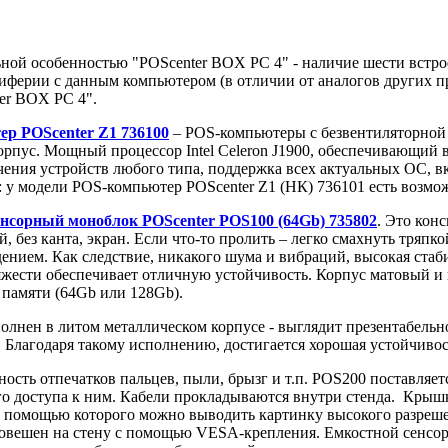
ьной особенностью "POScenter BOX PC 4" - наличие шести встр
ферии с данным компьютером (в отличии от аналогов других пр
ter BOX PC 4".
р POSсenter Z1 736100
– POS-компьютеры с безвентиляторной 
пус. Мощный процессор Intel Celeron J1900, обеспечивающий 
чения устройств любого типа, поддержка всех актуальных ОС, 
: у модели POS-компьютер POSсenter Z1 (НК) 736101 есть возмо
нсорный моноблок POScenter POS100 (64Gb) 735802
. Это кон
без канта, экран. Если что-то пролить – легко смахнуть тряпкой
нием. Как следствие, никакого шума и вибраций, высокая стаби
жести обеспечивает отличную устойчивость. Корпус матовый и на
 памяти (64Gb или 128Gb).
олнен в литом металлическом корпусе - выглядит презентабель
. Благодаря такому исполнению, достигается хорошая устойчивос
сть отпечатков пальцев, пыли, брызг и т.п. POS200 поставляет
го доступа к ним. Кабели прокладываются внутри стенда. Крышк
 с помощью которого можно выводить картинку высокого разрешен
 повешен на стену с помощью VESA-крепления. Емкостной сенсор