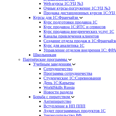
Web-курсы 1С:УЦ №3
Очные курсы-погружение 1С:УЦ №3
Продажа дистанционных курсов 1С:УЦ
Курсы для 1С:Франчайзи
Курс подготовки продавца 1С
Курс продавца 1С:ИТС и сервисов
Курс продавца внедренческих услуг 1С
Каналы привлечения клиентов
Создание отдела продаж в 1С:Франчайз
Курс для аналитика 1С
Управление отделом внедрения 1С: 
Школьникам
Партнёрские программы
Учебным заведениям
Сотрудничество
Программа сотрудничества
Студенческие 1С:Соревнования
День 1С:Карьеры
WorldSkills Russia
Новости раздела
Борьба с пиратством
Антипиратство
Вступление в НП ППП
Аудит программных продуктов 1С
Законодательство РФ