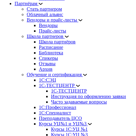
Партнёрам
Стать партнером
Облачный альянс
Вендоры и прайс-листы
Вендоры
Прайс-листы
Школа партнеров
Школа партнёров
Расписание
Библиотека
Спикеры
Отзывы
Архив
Обучение и сертификация
1С:СЭЦ
1С-ТЕСТЦЕНТР
1С-ТЕСТЦЕНТР
Инструкция по оформлению заявки
Часто задаваемые вопросы
1С:Профессионал
1С:Специалист
Преподаватель ЦСО
Курсы УЦ№1 и УЦ№3
Курсы 1С:УЦ №1
Курсы 1С:УЦ №3