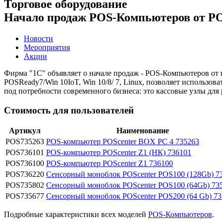
Торговое оборудование
Начало продаж POS-Компьютеров от PO
Новости
Мероприятия
Акции
Фирма "1С" объявляет о начале продаж - POS-Компьютеров от
POSReady7/Win 10IoT, Win 10/8/ 7, Linux, позволяет использова
под потребности современного бизнеса: это кассовые узлы для р
Стоимость для пользователей
Артикул
Наименование
POS735263
POS-компьютер POScenter BOX PC 4 735263
POS736101
POS-компьютер POSсenter Z1 (НК) 736101
POS736100
POS-компьютер POSсenter Z1 736100
POS736220
Сенсорный моноблок POScenter POS100 (128Gb) 7
POS735802
Сенсорный моноблок POScenter POS100 (64Gb) 73
POS735677
Сенсорный моноблок POScenter POS200 (64 Gb) 7
Подробные характеристики всех моделей
POS-Компьютеров
.