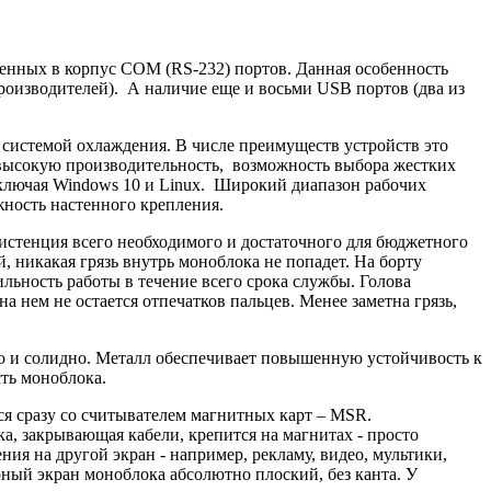
оенных в корпус COM (RS-232) портов. Данная особенность
оизводителей). А наличие еще и восьми USB портов (два из
системой охлаждения. В числе преимуществ устройств это
высокую производительность, возможность выбора жестких
включая Windows 10 и Linux. Широкий диапазон рабочих
жность настенного крепления.
систенция всего необходимого и достаточного для бюджетного
, никакая грязь внутрь моноблока не попадет. На борту
льность работы в течение всего срока службы. Голова
 нем не остается отпечатков пальцев. Менее заметна грязь,
но и солидно. Металл обеспечивает повышенную устойчивость к
ть моноблока.
ся сразу со считывателем магнитных карт – MSR.
а, закрывающая кабели, крепится на магнитах - просто
ия на другой экран - например, рекламу, видео, мультики,
ный экран моноблока абсолютно плоский, без канта. У