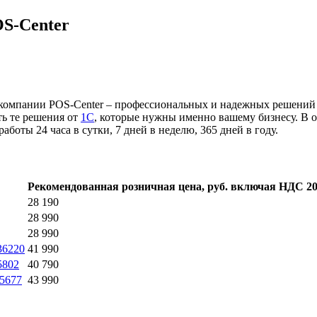
S-Center
 компании POS-Center – профессиональных и надежных решений 
ть те решения от
1С
, которые нужны именно вашему бизнесу. В 
аботы 24 часа в сутки, 7 дней в неделю, 365 дней в году.
Рекомендованная розничная цена, руб. включая НДС 
28 190
28 990
28 990
36220
41 990
5802
40 790
35677
43 990