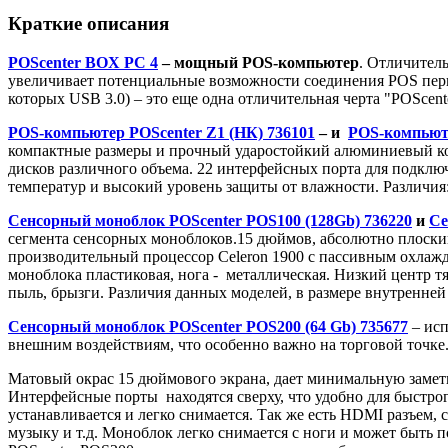
Краткие описания
POScenter BOX PC 4
– мощный POS-компьютер
. Отличител
увеличивает потенциальные возможности соединения POS пери
которых USB 3.0) – это еще одна отличительная черта "POScen
POS-компьютер POSсenter Z1 (НК) 736101
– и
POS-компьюте
компактные размеры и прочный ударостойкий алюминиевый кор
дисков различного объема. 22 интерфейсных порта для подклю
температур и высокий уровень защиты от влажности. Различия
Сенсорный моноблок POScenter POS100 (128Gb) 736220
и
Се
сегмента сенсорных моноблоков.15 дюймов, абсолютно плоский, 
производительный процессор Celeron 1900 с пассивным охлажде
моноблока пластиковая, нога - металлическая. Низкий центр тя
пыль, брызги. Различия данных моделей, в размере внутренней
Сенсорный моноблок POScenter POS200 (64 Gb) 735677
– исп
внешним воздействиям, что особенно важно на торговой точке
Матовый окрас 15 дюймового экрана, дает минимальную заметно
Интерфейсные порты находятся сверху, что удобно для быстро
устанавливается и легко снимается. Так же есть HDMI разъем,
музыку и т.д. Моноблок легко снимается с ноги и может быть