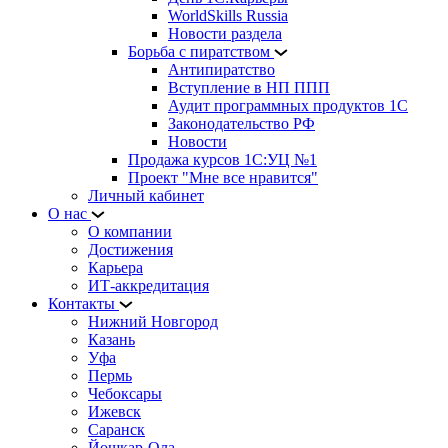
WorldSkills Russia
Новости раздела
Борьба с пиратством
Антипиратство
Вступление в НП ППП
Аудит программных продуктов 1С
Законодательство РФ
Новости
Продажа курсов 1С:УЦ №1
Проект "Мне все нравится"
Личный кабинет
О нас
О компании
Достижения
Карьера
ИТ-аккредитация
Контакты
Нижний Новгород
Казань
Уфа
Пермь
Чебоксары
Ижевск
Саранск
Йошкар-Ола