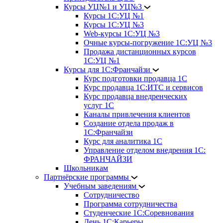
Курсы УЦ№1 и УЦ№3
Курсы 1С:УЦ №1
Курсы 1С:УЦ №3
Web-курсы 1С:УЦ №3
Очные курсы-погружение 1С:УЦ №3
Продажа дистанционных курсов
1С:УЦ №1
Курсы для 1С:Франчайзи
Курс подготовки продавца 1С
Курс продавца 1С:ИТС и сервисов
Курс продавца внедренческих
услуг 1С
Каналы привлечения клиентов
Создание отдела продаж в
1С:Франчайзи
Курс для аналитика 1С
Управление отделом внедрения 1С:
ФРАНЧАЙЗИ
Школьникам
Партнёрские программы
Учебным заведениям
Сотрудничество
Программа сотрудничества
Студенческие 1С:Соревнования
День 1С:Карьеры