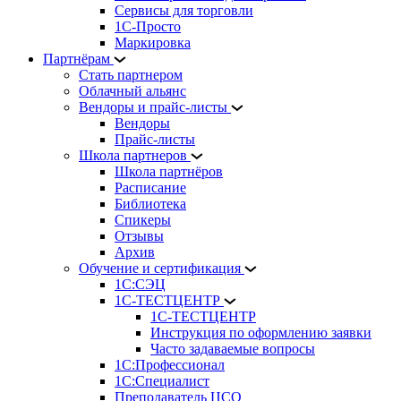
Сервисы для торговли
1С-Просто
Маркировка
Партнёрам
Стать партнером
Облачный альянс
Вендоры и прайс-листы
Вендоры
Прайс-листы
Школа партнеров
Школа партнёров
Расписание
Библиотека
Спикеры
Отзывы
Архив
Обучение и сертификация
1С:СЭЦ
1С-ТЕСТЦЕНТР
1С-ТЕСТЦЕНТР
Инструкция по оформлению заявки
Часто задаваемые вопросы
1С:Профессионал
1С:Специалист
Преподаватель ЦСО