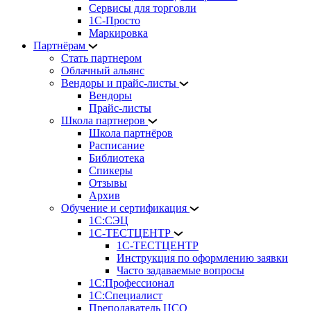
Сервисы для торговли
1С-Просто
Маркировка
Партнёрам
Стать партнером
Облачный альянс
Вендоры и прайс-листы
Вендоры
Прайс-листы
Школа партнеров
Школа партнёров
Расписание
Библиотека
Спикеры
Отзывы
Архив
Обучение и сертификация
1С:СЭЦ
1С-ТЕСТЦЕНТР
1С-ТЕСТЦЕНТР
Инструкция по оформлению заявки
Часто задаваемые вопросы
1С:Профессионал
1С:Специалист
Преподаватель ЦСО