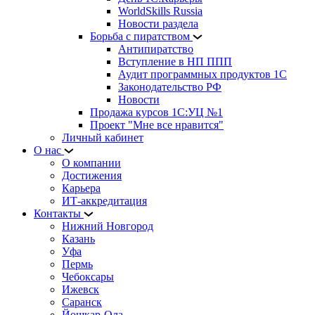
WorldSkills Russia
Новости раздела
Борьба с пиратством
Антипиратство
Вступление в НП ППП
Аудит программных продуктов 1С
Законодательство РФ
Новости
Продажа курсов 1С:УЦ №1
Проект "Мне все нравится"
Личный кабинет
О нас
О компании
Достижения
Карьера
ИТ-аккредитация
Контакты
Нижний Новгород
Казань
Уфа
Пермь
Чебоксары
Ижевск
Саранск
Йошкар-Ола