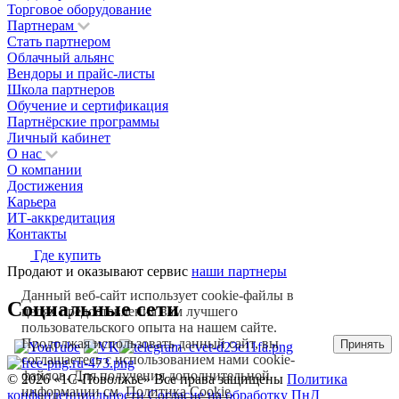
Торговое оборудование
Партнерам
Стать партнером
Облачный альянс
Вендоры и прайс-листы
Школа партнеров
Обучение и сертификация
Партнёрские программы
Личный кабинет
О нас
О компании
Достижения
Карьера
ИТ-аккредитация
Контакты
Где купить
Продают и оказывают сервис
наши партнеры
Данный веб-сайт использует cookie-файлы в
Социальные сети
целях предоставления вам лучшего
пользовательского опыта на нашем сайте.
Продолжая использовать данный сайт, вы
Принять
соглашаетесь с использованием нами cookie-
файлов. Для получения дополнительной
© 2026 «1С‑Поволжье» Все права защищены
Политика
информации см.
Политика Cookie
.
конфенденциальности
Согласие на обработку ПнД