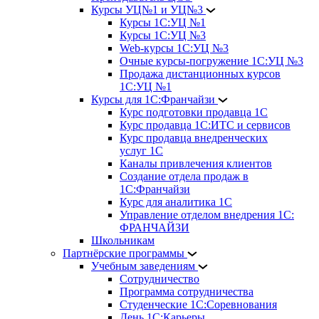
Курсы УЦ№1 и УЦ№3
Курсы 1С:УЦ №1
Курсы 1С:УЦ №3
Web-курсы 1С:УЦ №3
Очные курсы-погружение 1С:УЦ №3
Продажа дистанционных курсов
1С:УЦ №1
Курсы для 1С:Франчайзи
Курс подготовки продавца 1С
Курс продавца 1С:ИТС и сервисов
Курс продавца внедренческих
услуг 1С
Каналы привлечения клиентов
Создание отдела продаж в
1С:Франчайзи
Курс для аналитика 1С
Управление отделом внедрения 1С:
ФРАНЧАЙЗИ
Школьникам
Партнёрские программы
Учебным заведениям
Сотрудничество
Программа сотрудничества
Студенческие 1С:Соревнования
День 1С:Карьеры