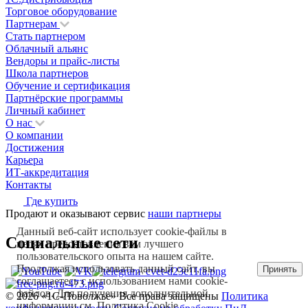
Торговое оборудование
Партнерам
Стать партнером
Облачный альянс
Вендоры и прайс-листы
Школа партнеров
Обучение и сертификация
Партнёрские программы
Личный кабинет
О нас
О компании
Достижения
Карьера
ИТ-аккредитация
Контакты
Где купить
Продают и оказывают сервис
наши партнеры
Данный веб-сайт использует cookie-файлы в
Социальные сети
целях предоставления вам лучшего
пользовательского опыта на нашем сайте.
Продолжая использовать данный сайт, вы
Принять
соглашаетесь с использованием нами cookie-
файлов. Для получения дополнительной
© 2026 «1С‑Поволжье» Все права защищены
Политика
информации см.
Политика Cookie
.