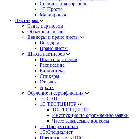
Сервисы для торговли
1С-Просто
Маркировка
Партнёрам
Стать партнером
Облачный альянс
Вендоры и прайс-листы
Вендоры
Прайс-листы
Школа партнеров
Школа партнёров
Расписание
Библиотека
Спикеры
Отзывы
Архив
Обучение и сертификация
1С:СЭЦ
1С-ТЕСТЦЕНТР
1С-ТЕСТЦЕНТР
Инструкция по оформлению заявки
Часто задаваемые вопросы
1С:Профессионал
1С:Специалист
Преподаватель ЦСО