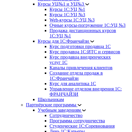
Курсы УЦ№1 и УЦ№3
Курсы 1С:УЦ №1
Курсы 1С:УЦ №3
Web-курсы 1С:УЦ №3
Очные курсы-погружение 1С:УЦ №3
Продажа дистанционных курсов
1С:УЦ №1
Курсы для 1С:Франчайзи
Курс подготовки продавца 1С
Курс продавца 1С:ИТС и сервисов
Курс продавца внедренческих
услуг 1С
Каналы привлечения клиентов
Создание отдела продаж в
1С:Франчайзи
Курс для аналитика 1С
Управление отделом внедрения 1С:
ФРАНЧАЙЗИ
Школьникам
Партнёрские программы
Учебным заведениям
Сотрудничество
Программа сотрудничества
Студенческие 1С:Соревнования
День 1С:Карьеры