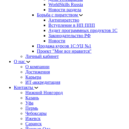
WorldSkills Russia
Новости раздела
Борьба с пиратством
Антипиратство
Вступление в НП ППП
Аудит программных продуктов 1С
Законодательство РФ
Новости
Продажа курсов 1С:УЦ №1
Проект "Мне все нравится"
Личный кабинет
О нас
О компании
Достижения
Карьера
ИТ-аккредитация
Контакты
Нижний Новгород
Казань
Уфа
Пермь
Чебоксары
Ижевск
Саранск
Йошкар-Ола