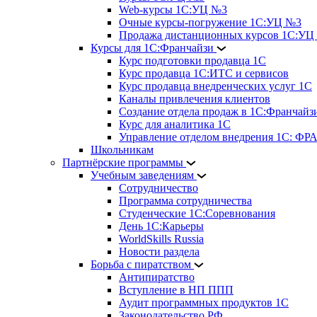
Web-курсы 1С:УЦ №3
Очные курсы-погружение 1С:УЦ №3
Продажа дистанционных курсов 1С:УЦ
Курсы для 1С:Франчайзи
Курс подготовки продавца 1С
Курс продавца 1С:ИТС и сервисов
Курс продавца внедренческих услуг 1С
Каналы привлечения клиентов
Создание отдела продаж в 1С:Франчайз
Курс для аналитика 1С
Управление отделом внедрения 1С: 
Школьникам
Партнёрские программы
Учебным заведениям
Сотрудничество
Программа сотрудничества
Студенческие 1С:Соревнования
День 1С:Карьеры
WorldSkills Russia
Новости раздела
Борьба с пиратством
Антипиратство
Вступление в НП ППП
Аудит программных продуктов 1С
Законодательство РФ