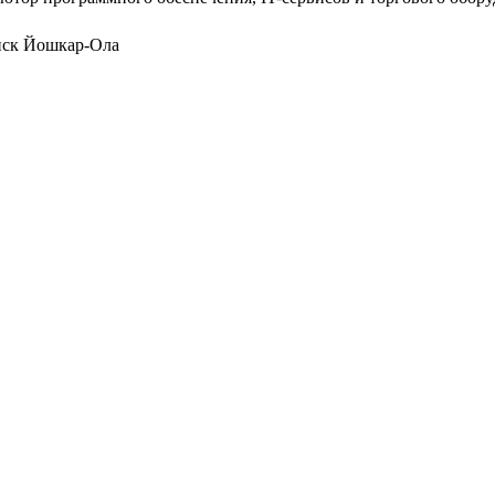
нск
Йошкар-Ола