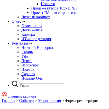
Новости
Продажа курсов 1С:УЦ №1
Проект "Мне все нравится"
Личный кабинет
О нас
О компании
Достижения
Карьера
ИТ-аккредитация
Контакты
Нижний Новгород
Казань
Уфа
Пермь
Чебоксары
Ижевск
Саранск
Йошкар-Ола
Личный кабинет
Главная
>
События
>
Мероприятия
>
Форма регистрации