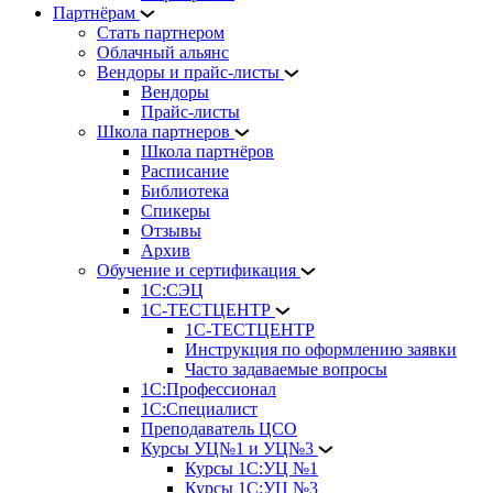
Партнёрам
Стать партнером
Облачный альянс
Вендоры и прайс-листы
Вендоры
Прайс-листы
Школа партнеров
Школа партнёров
Расписание
Библиотека
Спикеры
Отзывы
Архив
Обучение и сертификация
1С:СЭЦ
1С-ТЕСТЦЕНТР
1С-ТЕСТЦЕНТР
Инструкция по оформлению заявки
Часто задаваемые вопросы
1С:Профессионал
1С:Специалист
Преподаватель ЦСО
Курсы УЦ№1 и УЦ№3
Курсы 1С:УЦ №1
Курсы 1С:УЦ №3