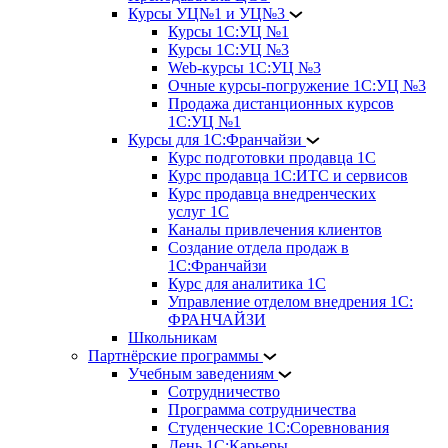
Курсы УЦ№1 и УЦ№3
Курсы 1С:УЦ №1
Курсы 1С:УЦ №3
Web-курсы 1С:УЦ №3
Очные курсы-погружение 1С:УЦ №3
Продажа дистанционных курсов
1С:УЦ №1
Курсы для 1С:Франчайзи
Курс подготовки продавца 1С
Курс продавца 1С:ИТС и сервисов
Курс продавца внедренческих
услуг 1С
Каналы привлечения клиентов
Создание отдела продаж в
1С:Франчайзи
Курс для аналитика 1С
Управление отделом внедрения 1С:
ФРАНЧАЙЗИ
Школьникам
Партнёрские программы
Учебным заведениям
Сотрудничество
Программа сотрудничества
Студенческие 1С:Соревнования
День 1С:Карьеры