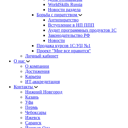
WorldSkills Russia
Новости раздела
Борьба с пиратством
Антипиратство
Вступление в НП ППП
Аудит программных продуктов 1С
Законодательство РФ
Новости
Продажа курсов 1С:УЦ №1
Проект "Мне все нравится"
Личный кабинет
О нас
О компании
Достижения
Карьера
ИТ-аккредитация
Контакты
Нижний Новгород
Казань
Уфа
Пермь
Чебоксары
Ижевск
Саранск
Йошкар-Ола