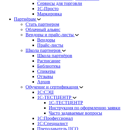
Сервисы для торговли
1С-Просто
Маркировка
Партнёрам
Стать партнером
Облачный альянс
Вендоры и прайс-листы
Вендоры
Прайс-листы
Школа партнеров
Школа партнёров
Расписание
Библиотека
Спикеры
Отзывы
Архив
Обучение и сертификация
1С:СЭЦ
1С-ТЕСТЦЕНТР
1С-ТЕСТЦЕНТР
Инструкция по оформлению заявки
Часто задаваемые вопросы
1С:Профессионал
1С:Специалист
Преподаватель ЦСО