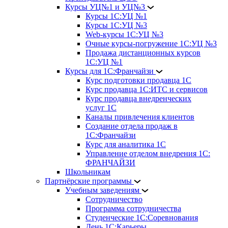
Курсы УЦ№1 и УЦ№3
Курсы 1С:УЦ №1
Курсы 1С:УЦ №3
Web-курсы 1С:УЦ №3
Очные курсы-погружение 1С:УЦ №3
Продажа дистанционных курсов
1С:УЦ №1
Курсы для 1С:Франчайзи
Курс подготовки продавца 1С
Курс продавца 1С:ИТС и сервисов
Курс продавца внедренческих
услуг 1С
Каналы привлечения клиентов
Создание отдела продаж в
1С:Франчайзи
Курс для аналитика 1С
Управление отделом внедрения 1С:
ФРАНЧАЙЗИ
Школьникам
Партнёрские программы
Учебным заведениям
Сотрудничество
Программа сотрудничества
Студенческие 1С:Соревнования
День 1С:Карьеры