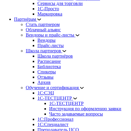
Сервисы для торговли
1С-Просто
Маркировка
Партнёрам
Стать партнером
Облачный альянс
Вендоры и прайс-листы
Вендоры
Прайс-листы
Школа партнеров
Школа партнёров
Расписание
Библиотека
Спикеры
Отзывы
Архив
Обучение и сертификация
1С:СЭЦ
1С-ТЕСТЦЕНТР
1С-ТЕСТЦЕНТР
Инструкция по оформлению заявки
Часто задаваемые вопросы
1С:Профессионал
1С:Специалист
Преподаватель ЦСО