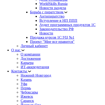
WorldSkills Russia
Новости раздела
Борьба с пиратством
Антипиратство
Вступление в НП ППП
Аудит программных продуктов 1С
Законодательство РФ
Новости
Продажа курсов 1С:УЦ №1
Проект "Мне все нравится"
Личный кабинет
О нас
О компании
Достижения
Карьера
ИТ-аккредитация
Контакты
Нижний Новгород
Казань
Уфа
Пермь
Чебоксары
Ижевск
Саранск
Йошкар-Ола