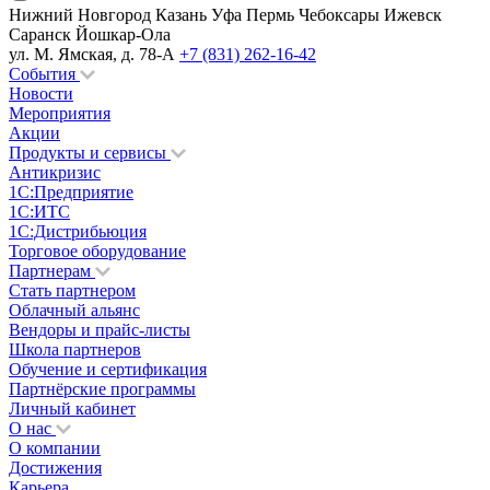
Нижний Новгород
Казань
Уфа
Пермь
Чебоксары
Ижевск
Саранск
Йошкар-Ола
ул. М. Ямская, д. 78-А
+7 (831) 262-16-42
События
Новости
Мероприятия
Акции
Продукты и сервисы
Антикризис
1С:Предприятие
1С:ИТС
1С:Дистрибьюция
Торговое оборудование
Партнерам
Стать партнером
Облачный альянс
Вендоры и прайс-листы
Школа партнеров
Обучение и сертификация
Партнёрские программы
Личный кабинет
О нас
О компании
Достижения
Карьера