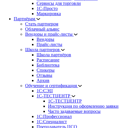
Сервисы для торговли
1С-Просто
Маркировка
Партнёрам
Стать партнером
Облачный альянс
Вендоры и прайс-листы
Вендоры
Прайс-листы
Школа партнеров
Школа партнёров
Расписание
Библиотека
Спикеры
Отзывы
Архив
Обучение и сертификация
1С:СЭЦ
1С-ТЕСТЦЕНТР
1С-ТЕСТЦЕНТР
Инструкция по оформлению заявки
Часто задаваемые вопросы
1С:Профессионал
1С:Специалист
Преподаватель ЦСО