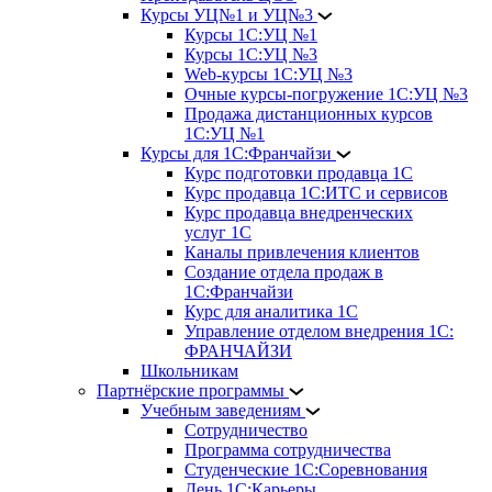
Курсы УЦ№1 и УЦ№3
Курсы 1С:УЦ №1
Курсы 1С:УЦ №3
Web-курсы 1С:УЦ №3
Очные курсы-погружение 1С:УЦ №3
Продажа дистанционных курсов
1С:УЦ №1
Курсы для 1С:Франчайзи
Курс подготовки продавца 1С
Курс продавца 1С:ИТС и сервисов
Курс продавца внедренческих
услуг 1С
Каналы привлечения клиентов
Создание отдела продаж в
1С:Франчайзи
Курс для аналитика 1С
Управление отделом внедрения 1С:
ФРАНЧАЙЗИ
Школьникам
Партнёрские программы
Учебным заведениям
Сотрудничество
Программа сотрудничества
Студенческие 1С:Соревнования
День 1С:Карьеры