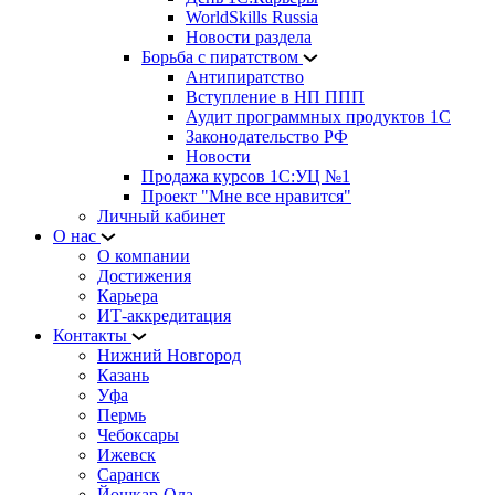
WorldSkills Russia
Новости раздела
Борьба с пиратством
Антипиратство
Вступление в НП ППП
Аудит программных продуктов 1С
Законодательство РФ
Новости
Продажа курсов 1С:УЦ №1
Проект "Мне все нравится"
Личный кабинет
О нас
О компании
Достижения
Карьера
ИТ-аккредитация
Контакты
Нижний Новгород
Казань
Уфа
Пермь
Чебоксары
Ижевск
Саранск
Йошкар-Ола