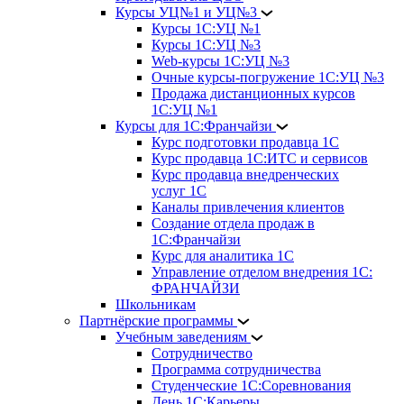
Курсы УЦ№1 и УЦ№3
Курсы 1С:УЦ №1
Курсы 1С:УЦ №3
Web-курсы 1С:УЦ №3
Очные курсы-погружение 1С:УЦ №3
Продажа дистанционных курсов
1С:УЦ №1
Курсы для 1С:Франчайзи
Курс подготовки продавца 1С
Курс продавца 1С:ИТС и сервисов
Курс продавца внедренческих
услуг 1С
Каналы привлечения клиентов
Создание отдела продаж в
1С:Франчайзи
Курс для аналитика 1С
Управление отделом внедрения 1С:
ФРАНЧАЙЗИ
Школьникам
Партнёрские программы
Учебным заведениям
Сотрудничество
Программа сотрудничества
Студенческие 1С:Соревнования
День 1С:Карьеры