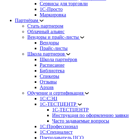
Сервисы для торговли
1С-Просто
Маркировка
Партнёрам
Стать партнером
Облачный альянс
Вендоры и прайс-листы
Вендоры
Прайс-листы
Школа партнеров
Школа партнёров
Расписание
Библиотека
Спикеры
Отзывы
Архив
Обучение и сертификация
1С:СЭЦ
1С-ТЕСТЦЕНТР
1С-ТЕСТЦЕНТР
Инструкция по оформлению заявки
Часто задаваемые вопросы
1С:Профессионал
1С:Специалист
Преподаватель ЦСО