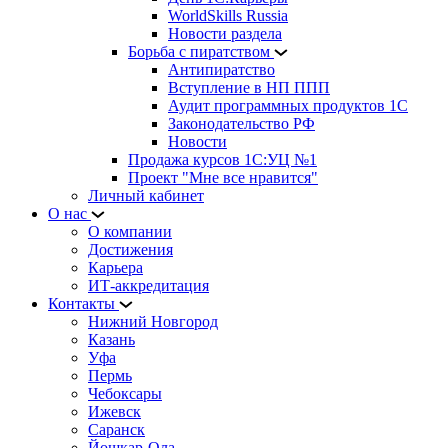
WorldSkills Russia
Новости раздела
Борьба с пиратством
Антипиратство
Вступление в НП ППП
Аудит программных продуктов 1С
Законодательство РФ
Новости
Продажа курсов 1С:УЦ №1
Проект "Мне все нравится"
Личный кабинет
О нас
О компании
Достижения
Карьера
ИТ-аккредитация
Контакты
Нижний Новгород
Казань
Уфа
Пермь
Чебоксары
Ижевск
Саранск
Йошкар-Ола