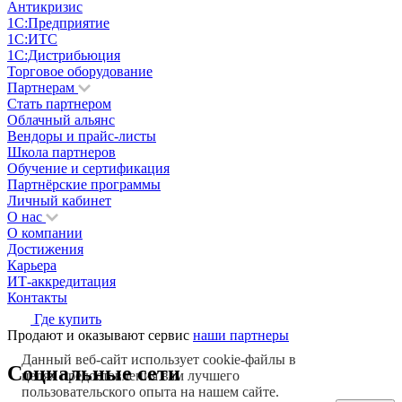
Антикризис
1С:Предприятие
1С:ИТС
1С:Дистрибьюция
Торговое оборудование
Партнерам
Стать партнером
Облачный альянс
Вендоры и прайс-листы
Школа партнеров
Обучение и сертификация
Партнёрские программы
Личный кабинет
О нас
О компании
Достижения
Карьера
ИТ-аккредитация
Контакты
Где купить
Продают и оказывают сервис
наши партнеры
Данный веб-сайт использует cookie-файлы в
Социальные сети
целях предоставления вам лучшего
пользовательского опыта на нашем сайте.