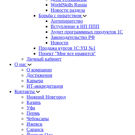
WorldSkills Russia
Новости раздела
Борьба с пиратством
Антипиратство
Вступление в НП ППП
Аудит программных продуктов 1С
Законодательство РФ
Новости
Продажа курсов 1С:УЦ №1
Проект "Мне все нравится"
Личный кабинет
О нас
О компании
Достижения
Карьера
ИТ-аккредитация
Контакты
Нижний Новгород
Казань
Уфа
Пермь
Чебоксары
Ижевск
Саранск
Йошкар-Ола