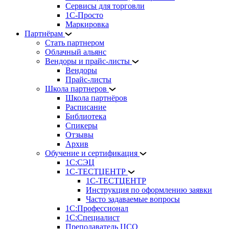
Сервисы для торговли
1С-Просто
Маркировка
Партнёрам
Стать партнером
Облачный альянс
Вендоры и прайс-листы
Вендоры
Прайс-листы
Школа партнеров
Школа партнёров
Расписание
Библиотека
Спикеры
Отзывы
Архив
Обучение и сертификация
1С:СЭЦ
1С-ТЕСТЦЕНТР
1С-ТЕСТЦЕНТР
Инструкция по оформлению заявки
Часто задаваемые вопросы
1С:Профессионал
1С:Специалист
Преподаватель ЦСО