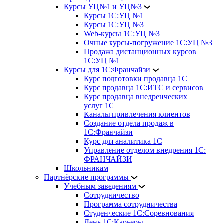
Курсы УЦ№1 и УЦ№3
Курсы 1С:УЦ №1
Курсы 1С:УЦ №3
Web-курсы 1С:УЦ №3
Очные курсы-погружение 1С:УЦ №3
Продажа дистанционных курсов
1С:УЦ №1
Курсы для 1С:Франчайзи
Курс подготовки продавца 1С
Курс продавца 1С:ИТС и сервисов
Курс продавца внедренческих
услуг 1С
Каналы привлечения клиентов
Создание отдела продаж в
1С:Франчайзи
Курс для аналитика 1С
Управление отделом внедрения 1С:
ФРАНЧАЙЗИ
Школьникам
Партнёрские программы
Учебным заведениям
Сотрудничество
Программа сотрудничества
Студенческие 1С:Соревнования
День 1С:Карьеры