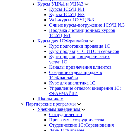
Курсы УЦ№1 и УЦ№3
Курсы 1С:УЦ №1
Курсы 1С:УЦ №3
Web-курсы 1С:УЦ №3
Очные курсы-погружение 1С:УЦ №3
Продажа дистанционных курсов
1С:УЦ №1
Курсы для 1С:Франчайзи
Курс подготовки продавца 1С
Курс продавца 1С:ИТС и сервисов
Курс продавца внедренческих
услуг 1С
Каналы привлечения клиентов
Создание отдела продаж в
1С:Франчайзи
Курс для аналитика 1С
Управление отделом внедрения 1С:
ФРАНЧАЙЗИ
Школьникам
Партнёрские программы
Учебным заведениям
Сотрудничество
Программа сотрудничества
Студенческие 1С:Соревнования
День 1С:Карьеры