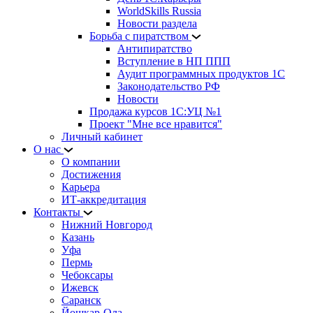
WorldSkills Russia
Новости раздела
Борьба с пиратством
Антипиратство
Вступление в НП ППП
Аудит программных продуктов 1С
Законодательство РФ
Новости
Продажа курсов 1С:УЦ №1
Проект "Мне все нравится"
Личный кабинет
О нас
О компании
Достижения
Карьера
ИТ-аккредитация
Контакты
Нижний Новгород
Казань
Уфа
Пермь
Чебоксары
Ижевск
Саранск
Йошкар-Ола