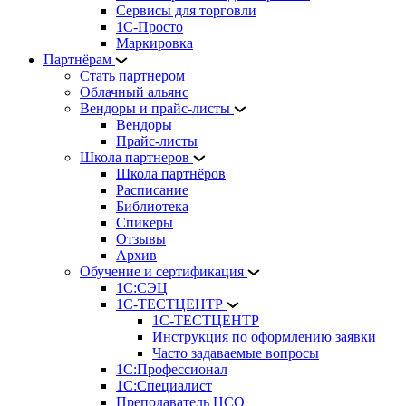
Сервисы для торговли
1С-Просто
Маркировка
Партнёрам
Стать партнером
Облачный альянс
Вендоры и прайс-листы
Вендоры
Прайс-листы
Школа партнеров
Школа партнёров
Расписание
Библиотека
Спикеры
Отзывы
Архив
Обучение и сертификация
1С:СЭЦ
1С-ТЕСТЦЕНТР
1С-ТЕСТЦЕНТР
Инструкция по оформлению заявки
Часто задаваемые вопросы
1С:Профессионал
1С:Специалист
Преподаватель ЦСО