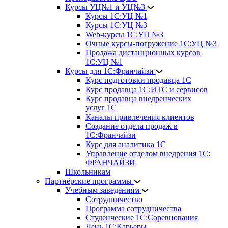
Курсы УЦ№1 и УЦ№3
Курсы 1С:УЦ №1
Курсы 1С:УЦ №3
Web-курсы 1С:УЦ №3
Очные курсы-погружение 1С:УЦ №3
Продажа дистанционных курсов
1С:УЦ №1
Курсы для 1С:Франчайзи
Курс подготовки продавца 1С
Курс продавца 1С:ИТС и сервисов
Курс продавца внедренческих
услуг 1С
Каналы привлечения клиентов
Создание отдела продаж в
1С:Франчайзи
Курс для аналитика 1С
Управление отделом внедрения 1С:
ФРАНЧАЙЗИ
Школьникам
Партнёрские программы
Учебным заведениям
Сотрудничество
Программа сотрудничества
Студенческие 1С:Соревнования
День 1С:Карьеры