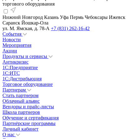
торгового оборудования
Нижний Новгород
Казань
Уфа
Пермь
Чебоксары
Ижевск
Саранск
Йошкар-Ола
ул. М. Ямская, д. 78-А
+7 (831) 262-16-42
События
Новости
Мероприятия
Акции
Продукты и сервисы
Антикризис
1С:Предприятие
1С:ИТС
1С:Дистрибьюция
Торговое оборудование
Партнерам
Стать партнером
Облачный альянс
Вендоры и прайс-листы
Школа партнеров
Обучение и сертификация
Партнёрские программы
Личный кабинет
О нас