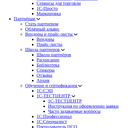
Сервисы для торговли
1С-Просто
Маркировка
Партнёрам
Стать партнером
Облачный альянс
Вендоры и прайс-листы
Вендоры
Прайс-листы
Школа партнеров
Школа партнёров
Расписание
Библиотека
Спикеры
Отзывы
Архив
Обучение и сертификация
1С:СЭЦ
1С-ТЕСТЦЕНТР
1С-ТЕСТЦЕНТР
Инструкция по оформлению заявки
Часто задаваемые вопросы
1С:Профессионал
1С:Специалист
Преподаватель ЦСО