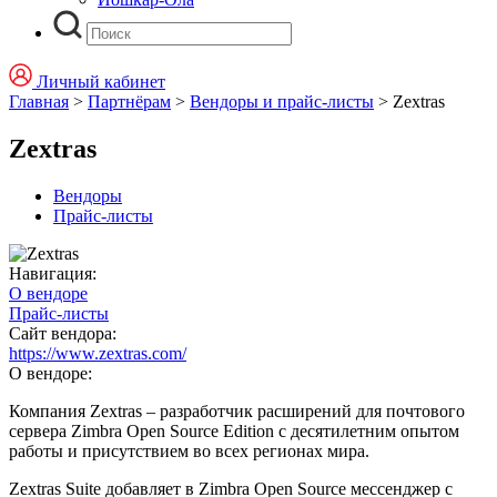
Личный кабинет
Главная
>
Партнёрам
>
Вендоры и прайс-листы
>
Zextras
Zextras
Вендоры
Прайс-листы
Навигация:
О вендоре
Прайс-листы
Сайт вендора:
https://www.zextras.com/
О вендоре:
Компания Zextras – разработчик расширений для почтового
сервера Zimbra Open Source Edition с десятилетним опытом
работы и присутствием во всех регионах мира.
Zextras Suite добавляет в Zimbra Open Source мессенджер с