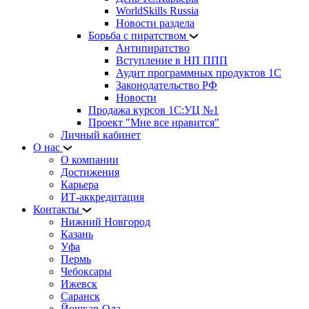
WorldSkills Russia
Новости раздела
Борьба с пиратством
Антипиратство
Вступление в НП ППП
Аудит программных продуктов 1С
Законодательство РФ
Новости
Продажа курсов 1С:УЦ №1
Проект "Мне все нравится"
Личный кабинет
О нас
О компании
Достижения
Карьера
ИТ-аккредитация
Контакты
Нижний Новгород
Казань
Уфа
Пермь
Чебоксары
Ижевск
Саранск
Йошкар-Ола