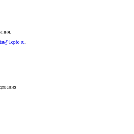
ания.
ist@1cpfo.ru
.
удования