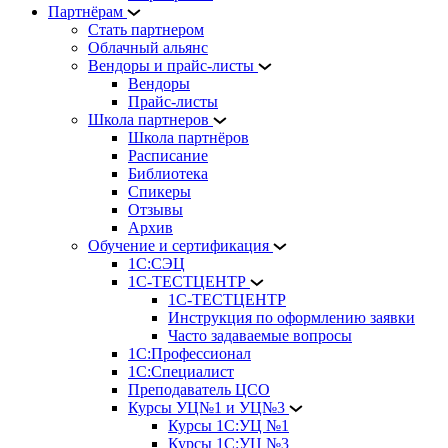
Партнёрам
Стать партнером
Облачный альянс
Вендоры и прайс-листы
Вендоры
Прайс-листы
Школа партнеров
Школа партнёров
Расписание
Библиотека
Спикеры
Отзывы
Архив
Обучение и сертификация
1С:СЭЦ
1С-ТЕСТЦЕНТР
1С-ТЕСТЦЕНТР
Инструкция по оформлению заявки
Часто задаваемые вопросы
1С:Профессионал
1С:Специалист
Преподаватель ЦСО
Курсы УЦ№1 и УЦ№3
Курсы 1С:УЦ №1
Курсы 1С:УЦ №3