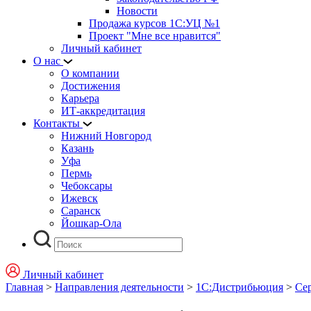
Новости
Продажа курсов 1С:УЦ №1
Проект "Мне все нравится"
Личный кабинет
О нас
О компании
Достижения
Карьера
ИТ-аккредитация
Контакты
Нижний Новгород
Казань
Уфа
Пермь
Чебоксары
Ижевск
Саранск
Йошкар-Ола
Личный кабинет
Главная
>
Направления деятельности
>
1С:Дистрибьюция
>
Се