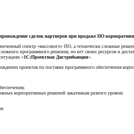
провождение сделок партнеров при продаже ПО корпоратив
аниченный спектр «массового» ПО, а технически сложные решени
сложного программного решения, но нет своих ресурсов и доста
ситуациях «
1С:Проектная Дистрибьюция
».
вождении проектов по поставке программного обеспечения корп
беспечения;
ложных корпоративных решений заказчикам разного уровня;
я: