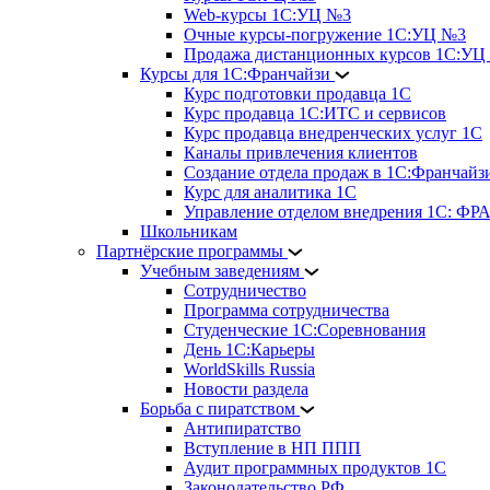
Web-курсы 1С:УЦ №3
Очные курсы-погружение 1С:УЦ №3
Продажа дистанционных курсов 1С:УЦ
Курсы для 1С:Франчайзи
Курс подготовки продавца 1С
Курс продавца 1С:ИТС и сервисов
Курс продавца внедренческих услуг 1С
Каналы привлечения клиентов
Создание отдела продаж в 1С:Франчайз
Курс для аналитика 1С
Управление отделом внедрения 1С: 
Школьникам
Партнёрские программы
Учебным заведениям
Сотрудничество
Программа сотрудничества
Студенческие 1С:Соревнования
День 1С:Карьеры
WorldSkills Russia
Новости раздела
Борьба с пиратством
Антипиратство
Вступление в НП ППП
Аудит программных продуктов 1С
Законодательство РФ