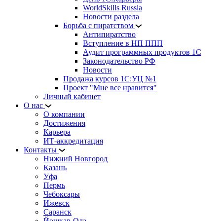
WorldSkills Russia
Новости раздела
Борьба с пиратством
Антипиратство
Вступление в НП ППП
Аудит программных продуктов 1С
Законодательство РФ
Новости
Продажа курсов 1С:УЦ №1
Проект "Мне все нравится"
Личный кабинет
О нас
О компании
Достижения
Карьера
ИТ-аккредитация
Контакты
Нижний Новгород
Казань
Уфа
Пермь
Чебоксары
Ижевск
Саранск
Йошкар-Ола