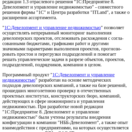
редакции 1.3 отраслевого решения "1С:Предприятие 8.
Девелопмент и управление недвижимостью" - совместного
решения фирмы "1С" и Центра разработки "ITLand", а также о
расширении ассортимента.
"
1С:Девелопмент и управление недвижимостью
" позволяет
осуществлять непрерывный мониторинг выполнения
девелоперских проектов, отслеживать расхождения с согла­
сованными бюджетами, графиками работ и другими
значимыми параметрами выполнения проектов, прогно­зи­
ровать простои и перегрузки подразделений и помогает
решать управленческие задачи в разрезе объектов, проектов,
подразделений, подрядчиков, компании в целом.
Программный продукт "
1С:Девелопмент и управление
недвижимостью
" разработан на основе методических
подходов девелоперских компаний, а также на базе решений,
прошедших многолетнюю проверку в отечественных
проектных институтах, конструкторских бюро, компаний,
действующих в сфере инжиниринга и управления
недвижимостью. При разработке новой редакции
"1С:Предприятие 8. Девелопмент и управление
недвижимостью" были учтены результаты внедрения
конфигурации в компании "НББ-Девелопмент", а также опыт
взаимодействия с предприятиями, на которых осуществляется