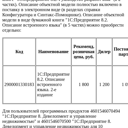
частях). Описание объектной модели полностью включено в
поставку в электронном виде (в разделах справки
Конфигуратора и Синтакс-Помощнике). Описание объектной
модели в виде бумажной книги "1С:Предприятие 8.2.
Описание встроенного языка" (в 5 частях) можно приобрести
отдельно:
Рекоменд.
Посто
Код
Наименование
розничная
Дилер
пар
цена, руб.
1С:Предприятие
8.2. Описание
2900001330183
встроенного
1 800
1 200
1 0
языка. 2-е
издание
Для пользователей программных продуктов 4601546070494
"1С:Предприятие 8. Девелопмент и управление
недвижимостью" и 4601546070500 "1С:Предприятие 8.
Девелопмент и управление недвижимостью для 10