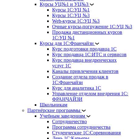
Курсы УЦ№1 и УЦ№3
Курсы 1С:УЦ №1
Курсы 1С:УЦ №3
Web-курсы 1С:УЦ №3
Очные курсы-погружение 1С:УЦ №3
Продажа дистанционных курсов
1С:УЦ №1
Курсы для 1С:Франчайзи
Курс подготовки продавца 1С
Курс продавца 1С:ИТС и сервисов
Курс продавца внедренческих
услуг 1С
Каналы привлечения клиентов
Создание отдела продаж в
1С:Франчайзи
Курс для аналитика 1С
Управление отделом внедрения 1С:
ФРАНЧАЙЗИ
Школьникам
Партнёрские программы
Учебным заведениям
Сотрудничество
Программа сотрудничества
Студенческие 1С:Соревнования
День 1С:Карьеры