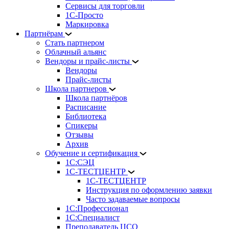
Сервисы для торговли
1С-Просто
Маркировка
Партнёрам
Стать партнером
Облачный альянс
Вендоры и прайс-листы
Вендоры
Прайс-листы
Школа партнеров
Школа партнёров
Расписание
Библиотека
Спикеры
Отзывы
Архив
Обучение и сертификация
1С:СЭЦ
1С-ТЕСТЦЕНТР
1С-ТЕСТЦЕНТР
Инструкция по оформлению заявки
Часто задаваемые вопросы
1С:Профессионал
1С:Специалист
Преподаватель ЦСО