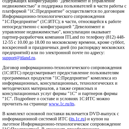
содержащих конфигурацию "Девелопмент и управление
недвижимостью" и поддержка пользователей в части работы с
платформой "1С:Предприятие" осуществляется по договорам
Информационно-технологического сопровождения
"1С:Предприятие" (1С:ИТС); в части, относящейся к работе
непосредственно с конфигурацией "Девелопмент и
управление недвижимостью", консультации оказывает
партнер-разработчик компания ITLand по телефону (812) 448-
12-55 с 10.00 до 18.00 по московскому времени, кроме суббот,
воскресений и праздничных дней (по распорядку московских
предприятий) или по электронной почте по адресу:
support@itland.ru
.
Договор информационно-технологического сопровождения
(1С:ИТС) предусматривает предоставление пользователям
программных продуктов "1С:Предприятие" комплекса из
информационных, консультационных, технологических и
методических материалов, а также сервисных и
консультационных услуг фирмы "1С" и партнеров фирмы
"1С". Подробнее о составе и условиях 1С:ИТС можно
прочитать на странице
www.1c.ru/its
.
В комплект основной поставки включается DVD-выпуск с
информационной системой ИТС (
its.1c.ru
) и купон на
льготное Информационно-технологическое сопровождение