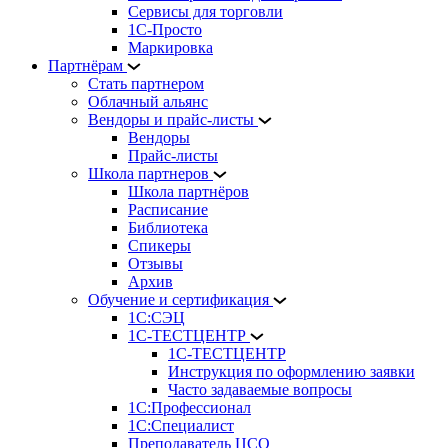
Сервисы для торговли
1С-Просто
Маркировка
Партнёрам
Стать партнером
Облачный альянс
Вендоры и прайс-листы
Вендоры
Прайс-листы
Школа партнеров
Школа партнёров
Расписание
Библиотека
Спикеры
Отзывы
Архив
Обучение и сертификация
1С:СЭЦ
1С-ТЕСТЦЕНТР
1С-ТЕСТЦЕНТР
Инструкция по оформлению заявки
Часто задаваемые вопросы
1С:Профессионал
1С:Специалист
Преподаватель ЦСО