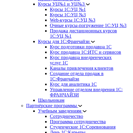
Курсы УЦ№1 и УЦ№3
Курсы 1С:УЦ №1
Курсы 1С:УЦ №3
Web-курсы 1С:УЦ №3
Очные курсы-погружение 1С:УЦ №3
Продажа дистанционных курсов
1С:УЦ №1
Курсы для 1С:Франчайзи
Курс подготовки продавца 1С
Курс продавца 1С:ИТС и сервисов
Курс продавца внедренческих
услуг 1С
Каналы привлечения клиентов
Создание отдела продаж в
1С:Франчайзи
Курс для аналитика 1С
Управление отделом внедрения 1С:
ФРАНЧАЙЗИ
Школьникам
Партнёрские программы
Учебным заведениям
Сотрудничество
Программа сотрудничества
Студенческие 1С:Соревнования
День 1С:Карьеры