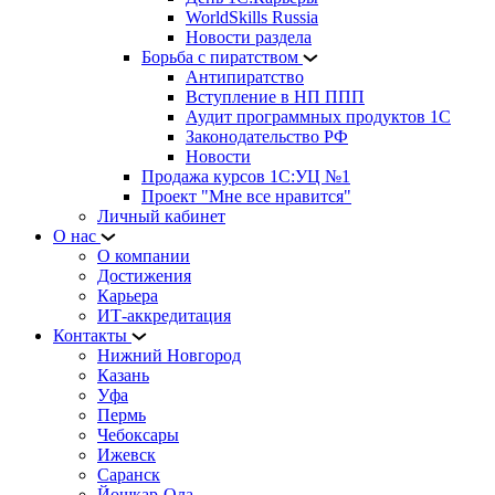
WorldSkills Russia
Новости раздела
Борьба с пиратством
Антипиратство
Вступление в НП ППП
Аудит программных продуктов 1С
Законодательство РФ
Новости
Продажа курсов 1С:УЦ №1
Проект "Мне все нравится"
Личный кабинет
О нас
О компании
Достижения
Карьера
ИТ-аккредитация
Контакты
Нижний Новгород
Казань
Уфа
Пермь
Чебоксары
Ижевск
Саранск
Йошкар-Ола