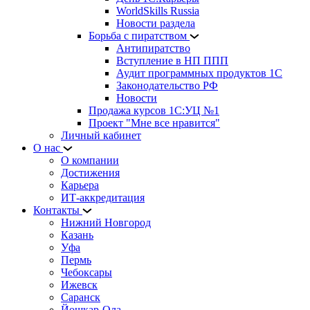
WorldSkills Russia
Новости раздела
Борьба с пиратством
Антипиратство
Вступление в НП ППП
Аудит программных продуктов 1С
Законодательство РФ
Новости
Продажа курсов 1С:УЦ №1
Проект "Мне все нравится"
Личный кабинет
О нас
О компании
Достижения
Карьера
ИТ-аккредитация
Контакты
Нижний Новгород
Казань
Уфа
Пермь
Чебоксары
Ижевск
Саранск
Йошкар-Ола