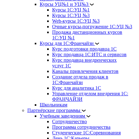
Курсы УЦ№1 и УЦ№3
Курсы 1С:УЦ №1
Курсы 1С:УЦ №3
Web-курсы 1С:УЦ №3
Очные курсы-погружение 1С:УЦ №3
Продажа дистанционных курсов
1С:УЦ №1
Курсы для 1С:Франчайзи
Курс подготовки продавца 1С
Курс продавца 1С:ИТС и сервисов
Курс продавца внедренческих
услуг 1С
Каналы привлечения клиентов
Создание отдела продаж в
1С:Франчайзи
Курс для аналитика 1С
Управление отделом внедрения 1С:
ФРАНЧАЙЗИ
Школьникам
Партнёрские программы
Учебным заведениям
Сотрудничество
Программа сотрудничества
Студенческие 1С:Соревнования
День 1С:Карьеры