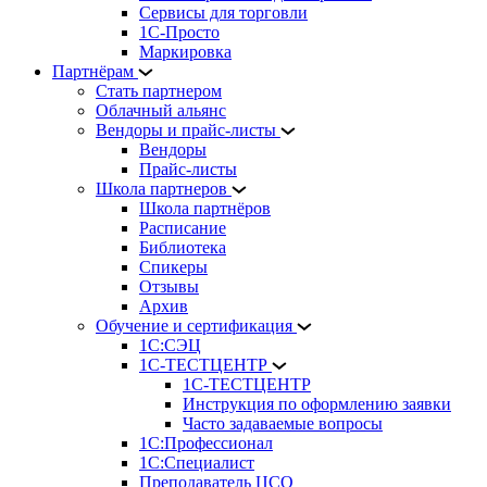
Сервисы для торговли
1С-Просто
Маркировка
Партнёрам
Стать партнером
Облачный альянс
Вендоры и прайс-листы
Вендоры
Прайс-листы
Школа партнеров
Школа партнёров
Расписание
Библиотека
Спикеры
Отзывы
Архив
Обучение и сертификация
1С:СЭЦ
1С-ТЕСТЦЕНТР
1С-ТЕСТЦЕНТР
Инструкция по оформлению заявки
Часто задаваемые вопросы
1С:Профессионал
1С:Специалист
Преподаватель ЦСО