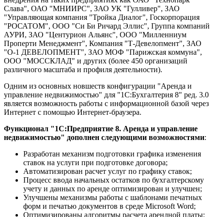
Слава", ОАО "МНИИРС", ЗАО УК "Гулливер", ЗАО
"Управляющая компания "Тройка Диалог", Госкорпорация
"РОСАТОМ", ООО "Си Би Ричард Эллис", Группа компаний
АУРИ, ЗАО "Центурион Альянс", ООО "Милленниум
Проперти Менеджмент", Компания "Т-Девелопмент", ЗАО
"О-1 ДЕВЕЛОПМЕНТ", ЗАО МОФ "Парижская коммуна",
ООО "МОССКЛАД" и других (более 450 организаций
различного масштаба и профиля деятельности).
Одним из основных новшеств конфигурации "Аренда и
управление недвижимостью" для "1С:Бухгалтерия 8" ред. 3.0
является возможность работы с информационной базой через
Интернет с помощью Интернет-браузера.
Функционал "1С:Предприятие 8. Аренда и управление
недвижимостью" дополнен следующими возможностями
:
Разработан механизм подготовки графика изменения
ставок на услуги при подготовке договора;
Автоматизирован расчет услуг по графику ставок;
Процесс ввода начальных остатков по бухгалтерскому
учету и данных по аренде оптимизирован и улучшен;
Улучшены механизмы работы с шаблонами печатных
форм и печатью документов в среде Microsoft Word;
Оптимизированы алгоритмы расчета арендной платы;