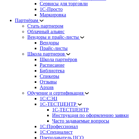
Сервисы для торговли
1С-Просто
Маркировка
Партнёрам
Стать партнером
Облачный альянс
Вендоры и прайс-листы
Вендоры
Прайс-листы
Школа партнеров
Школа партнёров
Расписание
Библиотека
Спикеры
Отзывы
Архив
Обучение и сертификация
1С:СЭЦ
1С-ТЕСТЦЕНТР
1С-ТЕСТЦЕНТР
Инструкция по оформлению заявки
Часто задаваемые вопросы
1С:Профессионал
1С:Специалист
Преподаватель ЦСО