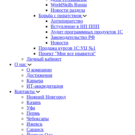
WorldSkills Russia
Новости раздела
Борьба с пиратством
Антипиратство
Вступление в НП ППП
Аудит программных продуктов 1С
Законодательство РФ
Новости
Продажа курсов 1С:УЦ №1
Проект "Мне все нравится"
Личный кабинет
О нас
О компании
Достижения
Карьера
ИТ-аккредитация
Контакты
Нижний Новгород
Казань
Уфа
Пермь
Чебоксары
Ижевск
Саранск
Йошкар-Ола