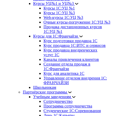
Курсы УЦ№1 и УЦ№3
Курсы 1С:УЦ №1
Курсы 1С:УЦ №3
Web-курсы 1С:УЦ №3
Очные курсы-погружение 1С:УЦ №3
Продажа дистанционных курсов
1С:УЦ №1
Курсы для 1С:Франчайзи
Курс подготовки продавца 1С
Курс продавца 1С:ИТС и сервисов
Курс продавца внедренческих
услуг 1С
Каналы привлечения клиентов
Создание отдела продаж в
1С:Франчайзи
Курс для аналитика 1С
Управление отделом внедрения 1С:
ФРАНЧАЙЗИ
Школьникам
Партнёрские программы
Учебным заведениям
Сотрудничество
Программа сотрудничества
Студенческие 1С:Соревнования
День 1С:Карьеры