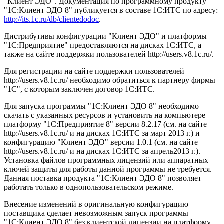
"Клиент ЭДО". Документация по программному продукту
"1С:Клиент ЭДО 8" публикуется в составе 1С:ИТС по адресу:
http://its.1c.ru/db/clientedodoc
.
Дистрибутивы конфигурации "Клиент ЭДО" и платформы
"1С:Предприятие" предоставляются на дисках 1С:ИТС, а
также на сайте поддержки пользователей http://users.v8.1c.ru/.
Для регистрации на сайте поддержки пользователей
http://users.v8.1c.ru/ необходимо обратиться к партнеру фирмы
"1С", с которым заключен договор 1С:ИТС.
Для запуска программы "1С:Клиент ЭДО 8" необходимо
скачать с указанных ресурсов и установить на компьютере
платформу "1С:Предприятие 8" версии 8.2.17 (см. на сайте
http://users.v8.1c.ru/ и на дисках 1С:ИТС за март 2013 г.) и
конфигурацию "Клиент ЭДО" версии 1.0.1 (см. на сайте
http://users.v8.1c.ru/ и на дисках 1С:ИТС за апрель2013 г.).
Установка файлов программных лицензий или аппаратных
ключей защиты для работы данной программы не требуется.
Данная поставка продукта "1С:Клиент ЭДО 8" позволяет
работать только в однопользовательском режиме.
Внесение изменений в оригинальную конфигурацию
поставщика сделает невозможным запуск программы
"1С:Клиент ЭДО 8" без клиентской лицензии на платформу