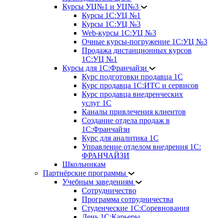
Курсы УЦ№1 и УЦ№3
Курсы 1С:УЦ №1
Курсы 1С:УЦ №3
Web-курсы 1С:УЦ №3
Очные курсы-погружение 1С:УЦ №3
Продажа дистанционных курсов
1С:УЦ №1
Курсы для 1С:Франчайзи
Курс подготовки продавца 1С
Курс продавца 1С:ИТС и сервисов
Курс продавца внедренческих
услуг 1С
Каналы привлечения клиентов
Создание отдела продаж в
1С:Франчайзи
Курс для аналитика 1С
Управление отделом внедрения 1С:
ФРАНЧАЙЗИ
Школьникам
Партнёрские программы
Учебным заведениям
Сотрудничество
Программа сотрудничества
Студенческие 1С:Соревнования
День 1С:Карьеры