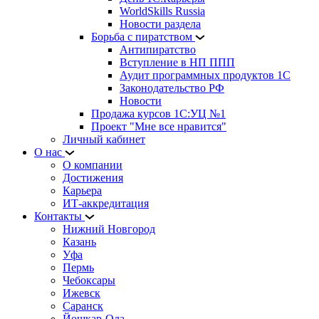
WorldSkills Russia
Новости раздела
Борьба с пиратством
Антипиратство
Вступление в НП ППП
Аудит программных продуктов 1С
Законодательство РФ
Новости
Продажа курсов 1С:УЦ №1
Проект "Мне все нравится"
Личный кабинет
О нас
О компании
Достижения
Карьера
ИТ-аккредитация
Контакты
Нижний Новгород
Казань
Уфа
Пермь
Чебоксары
Ижевск
Саранск
Йошкар-Ола