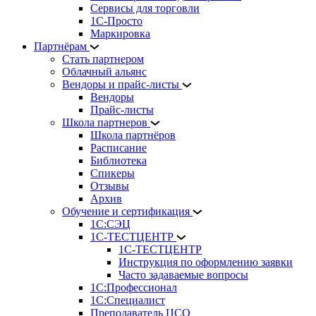
Сервисы для торговли
1С-Просто
Маркировка
Партнёрам
Стать партнером
Облачный альянс
Вендоры и прайс-листы
Вендоры
Прайс-листы
Школа партнеров
Школа партнёров
Расписание
Библиотека
Спикеры
Отзывы
Архив
Обучение и сертификация
1С:СЭЦ
1С-ТЕСТЦЕНТР
1С-ТЕСТЦЕНТР
Инструкция по оформлению заявки
Часто задаваемые вопросы
1С:Профессионал
1С:Специалист
Преподаватель ЦСО