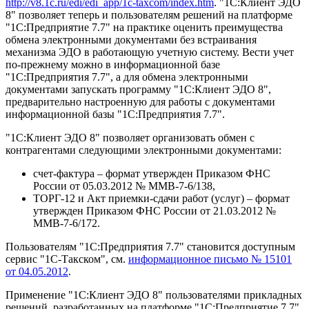
http://v8.1c.ru/edi/edi_app/1c-taxcom/index.htm
. "1С:Клиент ЭДО
8" позволяет теперь и пользователям решений на платформе
"1С:Предприятие 7.7" на практике оценить преимущества
обмена электронными документами без встраивания
механизма ЭДО в работающую учетную систему. Вести учет
по-прежнему можно в информационной базе
"1С:Предприятия 7.7", а для обмена электронными
документами запускать программу "1С:Клиент ЭДО 8",
предварительно настроенную для работы с документами
информационной базы "1С:Предприятия 7.7".
"1С:Клиент ЭДО 8" позволяет организовать обмен с
контрагентами следующими электронными документами:
счет-фактура – формат утвержден Приказом ФНС
России от 05.03.2012 № ММВ-7-6/138,
ТОРГ-12 и Акт приемки-сдачи работ (услуг) – формат
утвержден Приказом ФНС России от 21.03.2012 №
ММВ-7-6/172.
Пользователям "1С:Предприятия 7.7" становится доступным
сервис "1С-Такском", см.
информационное письмо № 15101
от 04.05.2012
.
Применение "1С:Клиент ЭДО 8" пользователями прикладных
решений, разработанных на платформе "1С:Предприятие 7.7",