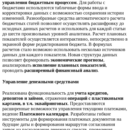
управления бюджетным процессом
. Для работы с
бюджетами используются табличные формы ввода и
корректировки данных с возможностью сохранения истории
изменений. Разнообразные средства автоматического расчета
бюджетных статей позволяют осуществлять расшиф­ровку до
исходных данных расчетов и использовать для каждой статьи
до шести произвольных уровней аналитики. Расчет плановых
показателей осуществляется интерактивно, непосредственно в
экранной форме редактиро­вания бюджета. В формулах
расчетов стало возможно использовать несколько источников
данных для каждого показателя. Новая структура данных
позволяет формировать
экономические прогнозы
,
анализировать
испол­нение плановых показателей
,
проводить
расширенный финансовый анализ
.
Управление денежными средствами
Реализована функциональность для
учета кредитов,
депозитов и займов
, отражения
операций с пластиковыми
картами, в т.ч. эквайринговых
. Предоставляются
расширенные возможности управления текущими платежами,
ведение
Платежного календаря
. Разработаны гибкие
инструменты для формирования платежных документов на
будущие даты и формирования маршрутов согласования
заявок на расходование денежных средств, проведения