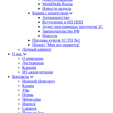
WorldSkills Russia
Новости раздела
Борьба с пиратством
Антипиратство
Вступление в НП ППП
Аудит программных продуктов 1С
Законодательство РФ
Новости
Продажа курсов 1С:УЦ №1
Проект "Мне все нравится"
Личный кабинет
О нас
О компании
Достижения
Карьера
ИТ-аккредитация
Контакты
Нижний Новгород
Казань
Уфа
Пермь
Чебоксары
Ижевск
Саранск
Йошкар-Ола