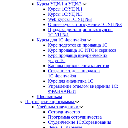
Курсы УЦ№1 и УЦ№3
Курсы 1С:УЦ №1
Курсы 1С:УЦ №3
Web-курсы 1С:УЦ №3
Очные курсы-погружение 1С:УЦ №3
Продажа дистанционных курсов
1С:УЦ №1
Курсы для 1С:Франчайзи
Курс подготовки продавца 1С
Курс продавца 1С:ИТС и сервисов
Курс продавца внедренческих
услуг 1С
Каналы привлечения клиентов
Создание отдела продаж в
1С:Франчайзи
Курс для аналитика 1С
Управление отделом внедрения 1С:
ФРАНЧАЙЗИ
Школьникам
Партнёрские программы
Учебным заведениям
Сотрудничество
Программа сотрудничества
Студенческие 1С:Соревнования
День 1С:Карьеры