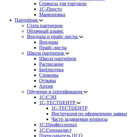
Сервисы для торговли
1С-Просто
Маркировка
Партнёрам
Стать партнером
Облачный альянс
Вендоры и прайс-листы
Вендоры
Прайс-листы
Школа партнеров
Школа партнёров
Расписание
Библиотека
Спикеры
Отзывы
Архив
Обучение и сертификация
1С:СЭЦ
1С-ТЕСТЦЕНТР
1С-ТЕСТЦЕНТР
Инструкция по оформлению заявки
Часто задаваемые вопросы
1С:Профессионал
1С:Специалист
Преподаватель ЦСО