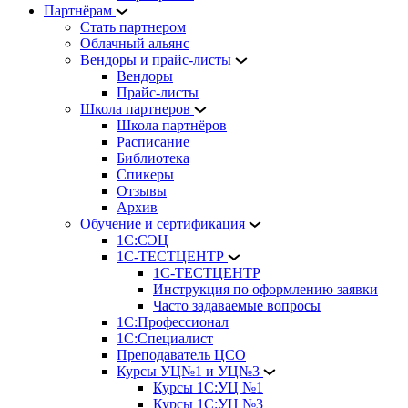
Партнёрам
Стать партнером
Облачный альянс
Вендоры и прайс-листы
Вендоры
Прайс-листы
Школа партнеров
Школа партнёров
Расписание
Библиотека
Спикеры
Отзывы
Архив
Обучение и сертификация
1С:СЭЦ
1С-ТЕСТЦЕНТР
1С-ТЕСТЦЕНТР
Инструкция по оформлению заявки
Часто задаваемые вопросы
1С:Профессионал
1С:Специалист
Преподаватель ЦСО
Курсы УЦ№1 и УЦ№3
Курсы 1С:УЦ №1
Курсы 1С:УЦ №3