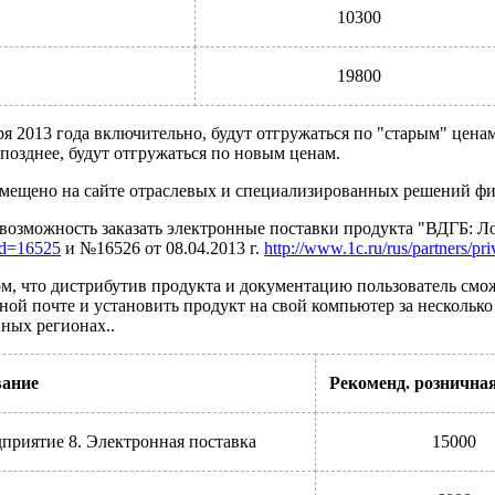
10300
19800
 2013 года включительно, будут отгружаться по "старым" ценам
позднее, будут отгружаться по новым ценам.
мещено на сайте отраслевых и специализированных решений ф
 возможность заказать электронные поставки продукта "ВДГБ: Л
?id=16525
и №16526 от 08.04.2013 г.
http://www.1c.ru/rus/partners/pr
м, что дистрибутив продукта и документацию пользователь смож
й почте и установить продукт на свой компьютер за несколько 
ных регионах..
ание
Рекоменд. розничная
приятие 8. Электронная поставка
15000