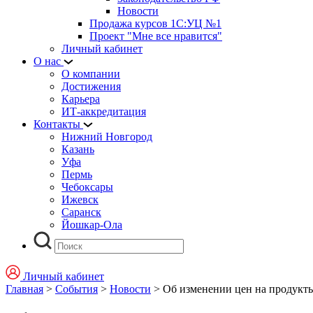
Новости
Продажа курсов 1С:УЦ №1
Проект "Мне все нравится"
Личный кабинет
О нас
О компании
Достижения
Карьера
ИТ-аккредитация
Контакты
Нижний Новгород
Казань
Уфа
Пермь
Чебоксары
Ижевск
Саранск
Йошкар-Ола
Личный кабинет
Главная
>
События
>
Новости
>
Об изменении цен на продукт