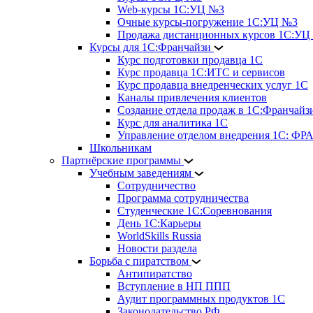
Web-курсы 1С:УЦ №3
Очные курсы-погружение 1С:УЦ №3
Продажа дистанционных курсов 1С:УЦ
Курсы для 1С:Франчайзи
Курс подготовки продавца 1С
Курс продавца 1С:ИТС и сервисов
Курс продавца внедренческих услуг 1С
Каналы привлечения клиентов
Создание отдела продаж в 1С:Франчайз
Курс для аналитика 1С
Управление отделом внедрения 1С: 
Школьникам
Партнёрские программы
Учебным заведениям
Сотрудничество
Программа сотрудничества
Студенческие 1С:Соревнования
День 1С:Карьеры
WorldSkills Russia
Новости раздела
Борьба с пиратством
Антипиратство
Вступление в НП ППП
Аудит программных продуктов 1С
Законодательство РФ