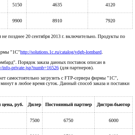
5150
4635
4120
9900
8910
7920
 не позднее 20 сентября 2013 г. включительно. Продукты по
ирмы "1С"
http://solutions.1c.ru/catalog/vdgb-lombard
.
омбард". Порядок заказа данных поставок описан в
iv/info-private.jsp?numb=16526
(для партнеров).
ет самостоятельно загрузить с FTP-сервера фирмы "1С",
минут в любое время суток. Данный способ заказа и поставки
 цена, руб.
Дилер
Постоянный партнер
Дистри-бьютор
7500
6750
6000