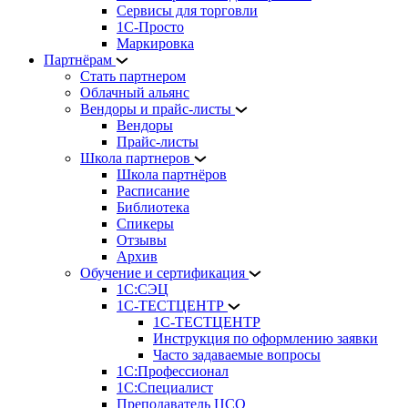
Сервисы для торговли
1С-Просто
Маркировка
Партнёрам
Стать партнером
Облачный альянс
Вендоры и прайс-листы
Вендоры
Прайс-листы
Школа партнеров
Школа партнёров
Расписание
Библиотека
Спикеры
Отзывы
Архив
Обучение и сертификация
1С:СЭЦ
1С-ТЕСТЦЕНТР
1С-ТЕСТЦЕНТР
Инструкция по оформлению заявки
Часто задаваемые вопросы
1С:Профессионал
1С:Специалист
Преподаватель ЦСО