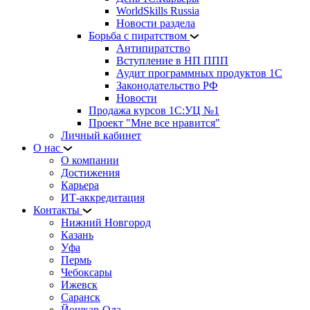
WorldSkills Russia
Новости раздела
Борьба с пиратством
Антипиратство
Вступление в НП ППП
Аудит программных продуктов 1С
Законодательство РФ
Новости
Продажа курсов 1С:УЦ №1
Проект "Мне все нравится"
Личный кабинет
О нас
О компании
Достижения
Карьера
ИТ-аккредитация
Контакты
Нижний Новгород
Казань
Уфа
Пермь
Чебоксары
Ижевск
Саранск
Йошкар-Ола