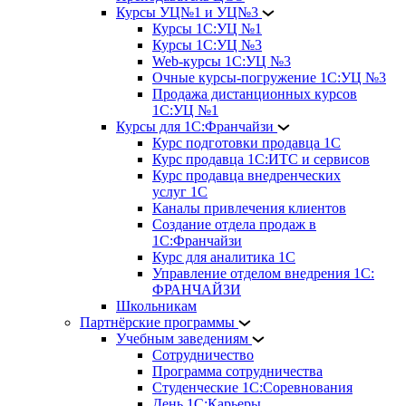
Курсы УЦ№1 и УЦ№3
Курсы 1С:УЦ №1
Курсы 1С:УЦ №3
Web-курсы 1С:УЦ №3
Очные курсы-погружение 1С:УЦ №3
Продажа дистанционных курсов
1С:УЦ №1
Курсы для 1С:Франчайзи
Курс подготовки продавца 1С
Курс продавца 1С:ИТС и сервисов
Курс продавца внедренческих
услуг 1С
Каналы привлечения клиентов
Создание отдела продаж в
1С:Франчайзи
Курс для аналитика 1С
Управление отделом внедрения 1С:
ФРАНЧАЙЗИ
Школьникам
Партнёрские программы
Учебным заведениям
Сотрудничество
Программа сотрудничества
Студенческие 1С:Соревнования
День 1С:Карьеры